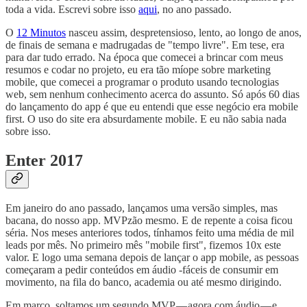
toda a vida. Escrevi sobre isso
aqui
, no ano passado.
O
12 Minutos
nasceu assim, despretensioso, lento, ao longo de anos,
de finais de semana e madrugadas de "tempo livre". Em tese, era
para dar tudo errado. Na época que comecei a brincar com meus
resumos e codar no projeto, eu era tão míope sobre marketing
mobile, que comecei a programar o produto usando tecnologias
web, sem nenhum conhecimento acerca do assunto. Só após 60 dias
do lançamento do app é que eu entendi que esse negócio era mobile
first. O uso do site era absurdamente mobile. E eu não sabia nada
sobre isso.
Enter 2017
Em janeiro do ano passado, lançamos uma versão simples, mas
bacana, do nosso app. MVPzão mesmo. E de repente a coisa ficou
séria. Nos meses anteriores todos, tínhamos feito uma média de mil
leads por mês. No primeiro mês "mobile first", fizemos 10x este
valor. E logo uma semana depois de lançar o app mobile, as pessoas
começaram a pedir conteúdos em áudio -fáceis de consumir em
movimento, na fila do banco, academia ou até mesmo dirigindo.
Em março, soltamos um segundo MVP — agora com áudio — e