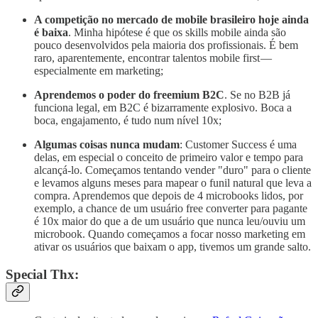
A competição no mercado de mobile brasileiro hoje ainda
é baixa
. Minha hipótese é que os skills mobile ainda são
pouco desenvolvidos pela maioria dos profissionais. É bem
raro, aparentemente, encontrar talentos mobile first —
especialmente em marketing;
Aprendemos o poder do freemium B2C
. Se no B2B já
funciona legal, em B2C é bizarramente explosivo. Boca a
boca, engajamento, é tudo num nível 10x;
Algumas coisas nunca mudam
: Customer Success é uma
delas, em especial o conceito de primeiro valor e tempo para
alcançá-lo. Começamos tentando vender "duro" para o cliente
e levamos alguns meses para mapear o funil natural que leva a
compra. Aprendemos que depois de 4 microbooks lidos, por
exemplo, a chance de um usuário free converter para pagante
é 10x maior do que a de um usuário que nunca leu/ouviu um
microbook. Quando começamos a focar nosso marketing em
ativar os usuários que baixam o app, tivemos um grande salto.
Special Thx: