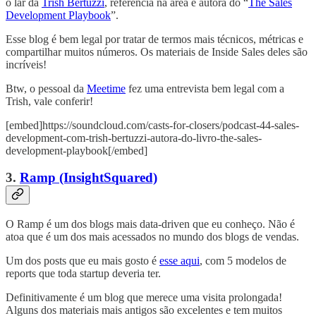
o lar da
Trish Bertuzzi
, referência na área e autora do “
The Sales
Development Playbook
”.
Esse blog é bem legal por tratar de termos mais técnicos, métricas e
compartilhar muitos números. Os materiais de Inside Sales deles são
incríveis!
Btw, o pessoal da
Meetime
fez uma entrevista bem legal com a
Trish, vale conferir!
[embed]https://soundcloud.com/casts-for-closers/podcast-44-sales-
development-com-trish-bertuzzi-autora-do-livro-the-sales-
development-playbook[/embed]
3.
Ramp (InsightSquared)
O Ramp é um dos blogs mais data-driven que eu conheço. Não é
atoa que é um dos mais acessados no mundo dos blogs de vendas.
Um dos posts que eu mais gosto é
esse aqui
, com 5 modelos de
reports que toda startup deveria ter.
Definitivamente é um blog que merece uma visita prolongada!
Alguns dos materiais mais antigos são excelentes e tem muitos