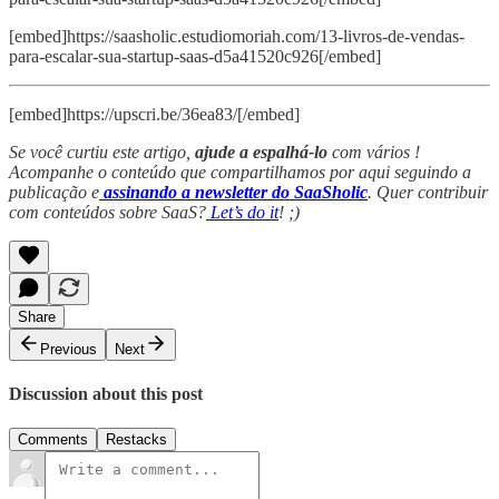
[embed]https://saasholic.estudiomoriah.com/13-livros-de-vendas-
para-escalar-sua-startup-saas-d5a41520c926[/embed]
[embed]https://upscri.be/36ea83/[/embed]
Se você curtiu este artigo,
ajude a espalhá-lo
com vários !
Acompanhe o conteúdo que compartilhamos por aqui seguindo a
publicação e
assinando a newsletter do SaaSholic
. Quer contribuir
com conteúdos sobre SaaS?
Let’s do it
! ;)
Share
Previous
Next
Discussion about this post
Comments
Restacks