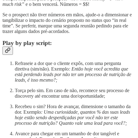
much risk”
e o bem vencerá. Números = $$!
Se o prospect não tiver números em mãos, ajude-o a dimensionar e
tangibilizar o impacto do cenário proposto no status quo “in real
time”. Se preferir, marque uma segunda reunião pedindo para ele
trazer alguns dados pré-acordados.
Play by play script:
Refraseie a dor que o cliente expôs, com uma pergunta
diretiva (sim/não). Exemplo
: Então hoje você acredita que
está perdendo leads por não ter um processo de nutrição de
leads, é isso mesmo?;
Torça pelo sim. Em caso de não, recomece seu processo de
discovery até encontrar uma dor/oportunidade;
Recebeu o sim? Hora de avançar, dimensione o tamanho da
dor. Exemplo
: Uma curiosidade, quantos % das suas leads
hoje estão sendo desperdiçadas por você não ter este
processo de nutrição? Quanto vale uma lead para você?;
Avance para chegar em um tamanho de dor tangível e