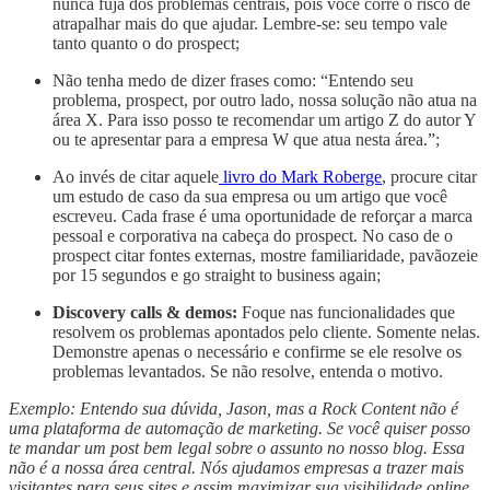
nunca fuja dos problemas centrais, pois você corre o risco de
atrapalhar mais do que ajudar. Lembre-se: seu tempo vale
tanto quanto o do prospect;
Não tenha medo de dizer frases como: “Entendo seu
problema, prospect, por outro lado, nossa solução não atua na
área X. Para isso posso te recomendar um artigo Z do autor Y
ou te apresentar para a empresa W que atua nesta área.”;
Ao invés de citar aquele
livro do Mark Roberge
, procure citar
um estudo de caso da sua empresa ou um artigo que você
escreveu. Cada frase é uma oportunidade de reforçar a marca
pessoal e corporativa na cabeça do prospect. No caso de o
prospect citar fontes externas, mostre familiaridade, pavãozeie
por 15 segundos e go straight to business again;
Discovery calls & demos:
Foque nas funcionalidades que
resolvem os problemas apontados pelo cliente. Somente nelas.
Demonstre apenas o necessário e confirme se ele resolve os
problemas levantados. Se não resolve, entenda o motivo.
Exemplo: Entendo sua dúvida, Jason, mas a Rock Content não é
uma plataforma de automação de marketing. Se você quiser posso
te mandar um post bem legal sobre o assunto no nosso blog. Essa
não é a nossa área central. Nós ajudamos empresas a trazer mais
visitantes para seus sites e assim maximizar sua visibilidade online.