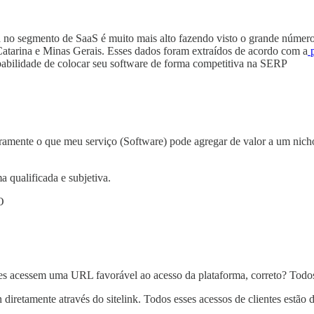
no segmento de SaaS é muito mais alto fazendo visto o grande número d
atarina e Minas Gerais. Esses dados foram extraídos de acordo com a
p
babilidade de colocar seu software de forma competitiva na SERP
mente o que meu serviço (Software) pode agregar de valor a um nicho o
 qualificada e subjetiva.
O
 acessem uma URL favorável ao acesso da plataforma, correto? Todos es
n diretamente através do sitelink. Todos esses acessos de clientes estão 