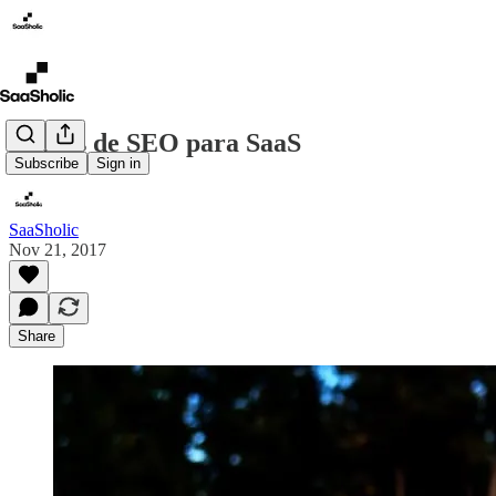
5 dicas de SEO para SaaS
Subscribe
Sign in
SaaSholic
Nov 21, 2017
Share