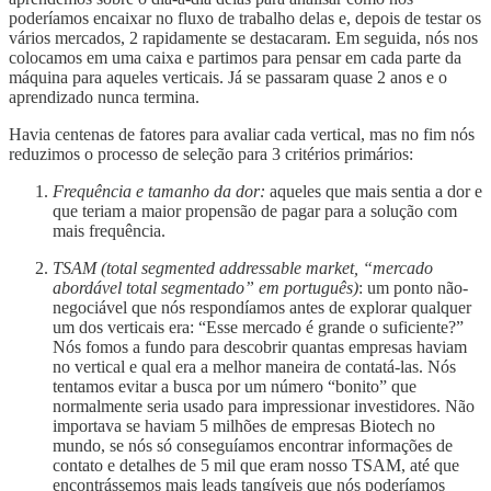
poderíamos encaixar no fluxo de trabalho delas e, depois de testar os
vários mercados, 2 rapidamente se destacaram. Em seguida, nós nos
colocamos em uma caixa e partimos para pensar em cada parte da
máquina para aqueles verticais. Já se passaram quase 2 anos e o
aprendizado nunca termina.
Havia centenas de fatores para avaliar cada vertical, mas no fim nós
reduzimos o processo de seleção para 3 critérios primários:
Frequência e tamanho da dor:
aqueles que mais sentia a dor e
que teriam a maior propensão de pagar para a solução com
mais frequência.
TSAM (total segmented addressable market, “mercado
abordável total segmentado” em português)
: um ponto não-
negociável que nós respondíamos antes de explorar qualquer
um dos verticais era: “Esse mercado é grande o suficiente?”
Nós fomos a fundo para descobrir quantas empresas haviam
no vertical e qual era a melhor maneira de contatá-las. Nós
tentamos evitar a busca por um número “bonito” que
normalmente seria usado para impressionar investidores. Não
importava se haviam 5 milhões de empresas Biotech no
mundo, se nós só conseguíamos encontrar informações de
contato e detalhes de 5 mil que eram nosso TSAM, até que
encontrássemos mais leads tangíveis que nós poderíamos