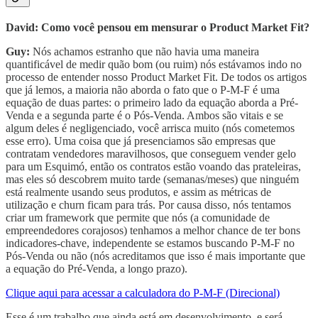
David: Como você pensou em mensurar o Product Market Fit?
Guy:
Nós achamos estranho que não havia uma maneira
quantificável de medir quão bom (ou ruim) nós estávamos indo no
processo de entender nosso Product Market Fit. De todos os artigos
que já lemos, a maioria não aborda o fato que o P-M-F é uma
equação de duas partes: o primeiro lado da equação aborda a Pré-
Venda e a segunda parte é o Pós-Venda. Ambos são vitais e se
algum deles é negligenciado, você arrisca muito (nós cometemos
esse erro). Uma coisa que já presenciamos são empresas que
contratam vendedores maravilhosos, que conseguem vender gelo
para um Esquimó, então os contratos estão voando das prateleiras,
mas eles só descobrem muito tarde (semanas/meses) que ninguém
está realmente usando seus produtos, e assim as métricas de
utilização e churn ficam para trás. Por causa disso, nós tentamos
criar um framework que permite que nós (a comunidade de
empreendedores corajosos) tenhamos a melhor chance de ter bons
indicadores-chave, independente se estamos buscando P-M-F no
Pós-Venda ou não (nós acreditamos que isso é mais importante que
a equação do Pré-Venda, a longo prazo).
Clique aqui para acessar a calculadora do P-M-F (Direcional)
Esse é um trabalho que ainda está em desenvolvimento, e será