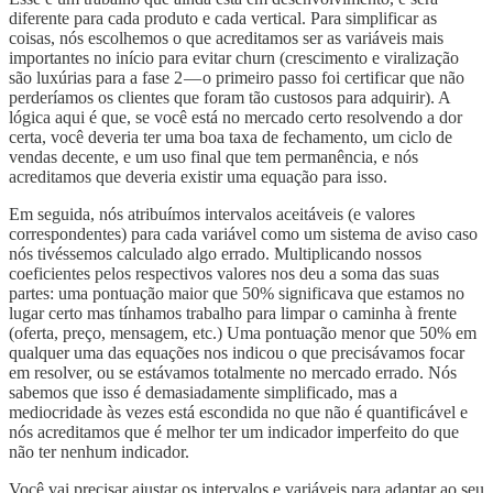
diferente para cada produto e cada vertical. Para simplificar as
coisas, nós escolhemos o que acreditamos ser as variáveis mais
importantes no início para evitar churn (crescimento e viralização
são luxúrias para a fase 2 — o primeiro passo foi certificar que não
perderíamos os clientes que foram tão custosos para adquirir). A
lógica aqui é que, se você está no mercado certo resolvendo a dor
certa, você deveria ter uma boa taxa de fechamento, um ciclo de
vendas decente, e um uso final que tem permanência, e nós
acreditamos que deveria existir uma equação para isso.
Em seguida, nós atribuímos intervalos aceitáveis (e valores
correspondentes) para cada variável como um sistema de aviso caso
nós tivéssemos calculado algo errado. Multiplicando nossos
coeficientes pelos respectivos valores nos deu a soma das suas
partes: uma pontuação maior que 50% significava que estamos no
lugar certo mas tínhamos trabalho para limpar o caminha à frente
(oferta, preço, mensagem, etc.) Uma pontuação menor que 50% em
qualquer uma das equações nos indicou o que precisávamos focar
em resolver, ou se estávamos totalmente no mercado errado. Nós
sabemos que isso é demasiadamente simplificado, mas a
mediocridade às vezes está escondida no que não é quantificável e
nós acreditamos que é melhor ter um indicador imperfeito do que
não ter nenhum indicador.
Você vai precisar ajustar os intervalos e variáveis para adaptar ao seu