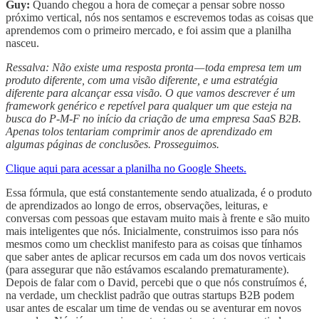
Guy:
Quando chegou a hora de começar a pensar sobre nosso
próximo vertical, nós nos sentamos e escrevemos todas as coisas que
aprendemos com o primeiro mercado, e foi assim que a planilha
nasceu.
Ressalva: Não existe uma resposta pronta — toda empresa tem um
produto diferente, com uma visão diferente, e uma estratégia
diferente para alcançar essa visão. O que vamos descrever é um
framework genérico e repetível para qualquer um que esteja na
busca do P-M-F no início da criação de uma empresa SaaS B2B.
Apenas tolos tentariam comprimir anos de aprendizado em
algumas páginas de conclusões. Prosseguimos.
Clique aqui para acessar a planilha no Google Sheets.
Essa fórmula, que está constantemente sendo atualizada, é o produto
de aprendizados ao longo de erros, observações, leituras, e
conversas com pessoas que estavam muito mais à frente e são muito
mais inteligentes que nós. Inicialmente, construimos isso para nós
mesmos como um checklist manifesto para as coisas que tínhamos
que saber antes de aplicar recursos em cada um dos novos verticais
(para assegurar que não estávamos escalando prematuramente).
Depois de falar com o David, percebi que o que nós construímos é,
na verdade, um checklist padrão que outras startups B2B podem
usar antes de escalar um time de vendas ou se aventurar em novos