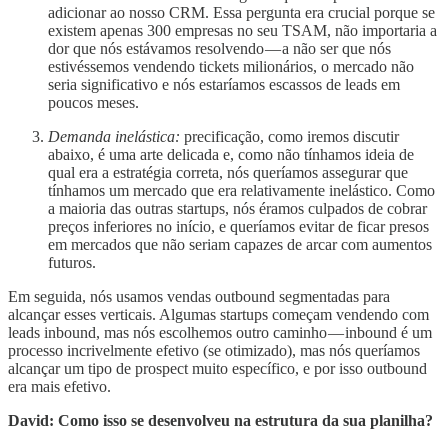
adicionar ao nosso CRM. Essa pergunta era crucial porque se
existem apenas 300 empresas no seu TSAM, não importaria a
dor que nós estávamos resolvendo — a não ser que nós
estivéssemos vendendo tickets milionários, o mercado não
seria significativo e nós estaríamos escassos de leads em
poucos meses.
Demanda inelástica:
precificação, como iremos discutir
abaixo, é uma arte delicada e, como não tínhamos ideia de
qual era a estratégia correta, nós queríamos assegurar que
tínhamos um mercado que era relativamente inelástico. Como
a maioria das outras startups, nós éramos culpados de cobrar
preços inferiores no início, e queríamos evitar de ficar presos
em mercados que não seriam capazes de arcar com aumentos
futuros.
Em seguida, nós usamos vendas outbound segmentadas para
alcançar esses verticais. Algumas startups começam vendendo com
leads inbound, mas nós escolhemos outro caminho — inbound é um
processo incrivelmente efetivo (se otimizado), mas nós queríamos
alcançar um tipo de prospect muito específico, e por isso outbound
era mais efetivo.
David: Como isso se desenvolveu na estrutura da sua planilha?