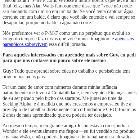
“encontraram” P-M-F como se fosse a última horcrux que leva a um
final feliz, mas Alan Watts famosamente disse que “você não pode
sair andando com um rio em um balde. Se você tenta capturar água
corrente em um balde, é claro que você não entende e vai sempre se
desapontar, porque no balde a água não corre.”
Nós preferimos ver o P-M-F como um rio perpétuo que evolui ao
longo do tempo e faz curvas que você nunca imaginou, e
apenas os
paranóicos sobrevivem
essa difícil jornada.
Para aqueles interessados em aprender mais sobre Guy, eu pedi
para que nos contasse um pouco sobre ele mesmo
Guy:
Tudo que aprendi sobre ética no trabalho e persistência tem
origem nos meus pais.
Ter um caso de amor com números durante minha infância
naturalmente me levou à Contabilidade, e em seguida Finanças antes
de eu ser picado pelo bicho das startups. Me juntei ao time da
Seeking Alpha, e à medida que nós crescemos a empresa eu tive a
privilégio de trabalhar diretamente com o fundador e CEO; foram os
2 anos de mais aprendizado que eu poderia ter desejado.
Ao mesmo tempo, meu grande amigo Justin estava começando a
Wonder e ele eventualmente me fisgou — eu fui vendido no produto
e na sua visão, e não poderia imaginar não trabalhar nesse desafio