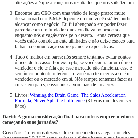
alterações até que alcançamos resultados que nos satisfizeram.
Encontre um CEO com uma visão de longo prazo: muito
dessa jornada do P-M-F depende do que você está tentando
alcançar como negócio. Eu fui abençoado em poder fazer
parceria com um fundador que acreditava no processo
enquanto nós divagávamos pelo deserto. Tenha certeza que
vocês estão completamente alinhados e não deixe espaço para
falhas na comunicação sobre planos e expectativas.
Tudo é melhor em pares: nós sempre tentamos evitar pontos
únicos de fracasso. Por exemplo, se você contratar um único
vendedor e ele te fala que esse mercado não funciona, esse é
seu único ponto de referência e você não tem certeza se é o
vendedor ou o mercado em si. Nós sempre tentamos fazer as
coisas em pares, e isso nos salvou mais de uma vez.
Livros:
Winning the Brain Game
,
The Sales Acceleration
Formula
,
Never Split the Difference
(3 livros que devem ser
lidos)
David: Alguma consideração final para outros empreendedores
começando suas jornadas?
Guy:
Nós já ouvimos dezenas de empreendedores alegar que eles