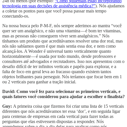
24h ou menos (por exemplo:
“Como Millenials estão incorporando
tecnologia em suas decisões de assistência médica?”
). Nós ajudamos
a coletar os pontos para que você possa passar mais tempo
conectando-os.
Na nossa busca pelo P-M-F, nós sempre aderimos ao mantra “você
quer ser um analgésico, e não uma vitamina — é bom ter vitaminas,
mas as pessoas não conseguem viver sem analgésicos.” Nós
tínhamos um produto que acreditávamos resolver uma dor real, mas
nós não sabíamos quem é que mais sentia essa dor, e nem como
alcançá-los. A Wonder é universal tanto verticalmente quanto
horizontalmente — é usada por todo mundo, desde professores e
consultores até advogados e recrutadores. Isso nos apresentou com o
desafio difícil de ter infinitos verticais e papéis para explorar, e a
falta de foco em geral leva ao fracasso quando existem tantos
objetos brilhantes para perseguir. Nós teríamos que focar bem em 1
ou 2 verticais para ganhar a tração inicial.
David: Como você fez para selecionar os primeiros verticais, e
quais fatores você considerou para ajudar a escolher o finalista?
Guy:
A primeira coisa que fizemos foi criar uma lista de 15 verticais
diferentes que nós acreditávamos ter essa ‘dor’, e em seguida ligar
para centenas de empresas em cada vertical para fazer todas as
perguntas que elas estivessem dispostas a responder. Nós
aprendemos sobre o dia-a-dia delas para analisar como nós