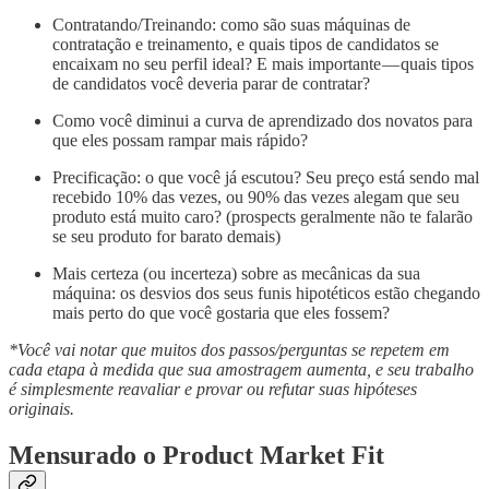
Contratando/Treinando: como são suas máquinas de
contratação e treinamento, e quais tipos de candidatos se
encaixam no seu perfil ideal? E mais importante — quais tipos
de candidatos você deveria parar de contratar?
Como você diminui a curva de aprendizado dos novatos para
que eles possam rampar mais rápido?
Precificação: o que você já escutou? Seu preço está sendo mal
recebido 10% das vezes, ou 90% das vezes alegam que seu
produto está muito caro? (prospects geralmente não te falarão
se seu produto for barato demais)
Mais certeza (ou incerteza) sobre as mecânicas da sua
máquina: os desvios dos seus funis hipotéticos estão chegando
mais perto do que você gostaria que eles fossem?
*Você vai notar que muitos dos passos/perguntas se repetem em
cada etapa à medida que sua amostragem aumenta, e seu trabalho
é simplesmente reavaliar e provar ou refutar suas hipóteses
originais.
Mensurado o Product Market Fit