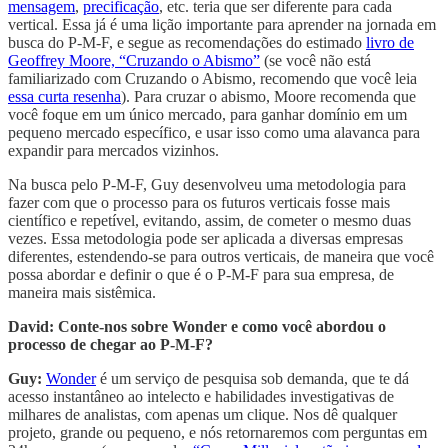
mensagem
,
precificação
, etc. teria que ser diferente para cada
vertical. Essa já é uma lição importante para aprender na jornada em
busca do P-M-F, e segue as recomendações do estimado
livro de
Geoffrey Moore, “Cruzando o Abismo”
(se você não está
familiarizado com Cruzando o Abismo, recomendo que você leia
essa curta resenha
). Para cruzar o abismo, Moore recomenda que
você foque em um único mercado, para ganhar domínio em um
pequeno mercado específico, e usar isso como uma alavanca para
expandir para mercados vizinhos.
Na busca pelo P-M-F, Guy desenvolveu uma metodologia para
fazer com que o processo para os futuros verticais fosse mais
científico e repetível, evitando, assim, de cometer o mesmo duas
vezes. Essa metodologia pode ser aplicada a diversas empresas
diferentes, estendendo-se para outros verticais, de maneira que você
possa abordar e definir o que é o P-M-F para sua empresa, de
maneira mais sistêmica.
David: Conte-nos sobre Wonder e como você abordou o
processo de chegar ao P-M-F?
Guy:
Wonder
é um serviço de pesquisa sob demanda, que te dá
acesso instantâneo ao intelecto e habilidades investigativas de
milhares de analistas, com apenas um clique. Nos dê qualquer
projeto, grande ou pequeno, e nós retornaremos com perguntas em