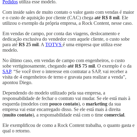
Pedidos
utiliza esse modelo.
Com inside sales de muito contato o valor gasto com vendas é maior
e o custo de aquisição por cliente (CAC) chega
até R$ 8 mil
. Ele
utilizou o exemplo da própria empresa, a Rock Content, nesse caso.
Em vendas de campo, por conta das viagens, deslocamento e
dedicação exclusiva do vendedor com aquele cliente, o custo sobe
para até
R$ 25 mil
. A
TOTVS
é uma empresa que utiliza esse
modelo.
No último caso, em vendas de campo com engenheiros, o custo
sobe vertiginosamente, chegando
até R$ 75 mil
. O exemplo é o da
SAP
. “Se você tiver o interesse em contratar a SAP, vai receber a
visita de 4 engenheiros de terno e gravata para realizar a venda”,
apontou Diego.
Dependendo do modelo utilizado pela sua empresa, a
responsabilidade de fechar o contrato vai mudar. Se ele está mais à
esquerda (modelos com
pouco contato
), o
marketing
da sua
empresa vai estar encarregado disso. Se ele está mais à direita
(
muito contato
), a responsabilidade está com o time
comercial
.
Ele exemplificou de como a Rock Content trabalha, o quanto gasta e
qual o retorno.