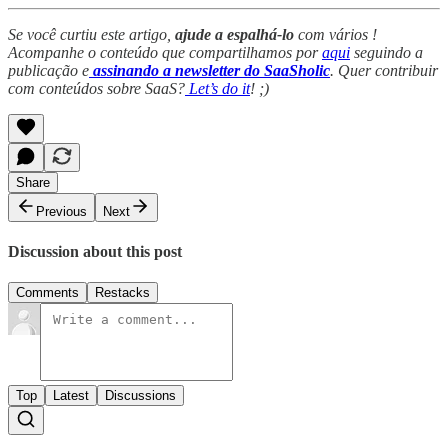
Se você curtiu este artigo,
ajude a espalhá-lo
com vários !
Acompanhe o conteúdo que compartilhamos por
aqui
seguindo a
publicação e
assinando a newsletter do SaaSholic
. Quer contribuir
com conteúdos sobre SaaS?
Let’s do it
! ;)
Share
Previous
Next
Discussion about this post
Comments
Restacks
Top
Latest
Discussions