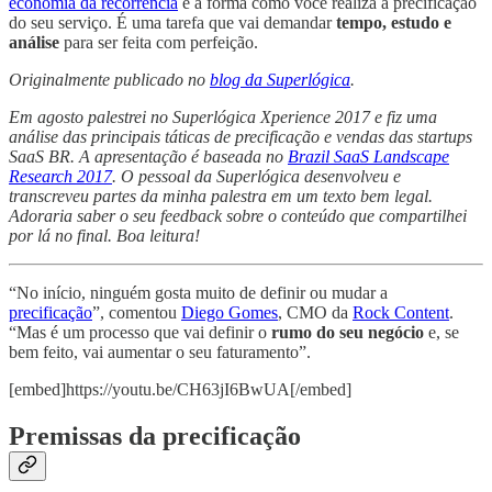
economia da recorrência
é a forma como você realiza a precificação
do seu serviço. É uma tarefa que vai demandar
tempo, estudo e
análise
para ser feita com perfeição.
Originalmente publicado no
blog da Superlógica
.
Em agosto palestrei no Superlógica Xperience 2017 e fiz uma
análise das principais táticas de precificação e vendas das startups
SaaS BR. A apresentação é baseada no
Brazil SaaS Landscape
Research 2017
. O pessoal da Superlógica desenvolveu e
transcreveu partes da minha palestra em um texto bem legal.
Adoraria saber o seu feedback sobre o conteúdo que compartilhei
por lá no final. Boa leitura!
“No início, ninguém gosta muito de definir ou mudar a
precificação
”, comentou
Diego Gomes
, CMO da
Rock Content
.
“Mas é um processo que vai definir o
rumo do seu negócio
e, se
bem feito, vai aumentar o seu faturamento”.
[embed]https://youtu.be/CH63jI6BwUA[/embed]
Premissas da precificação