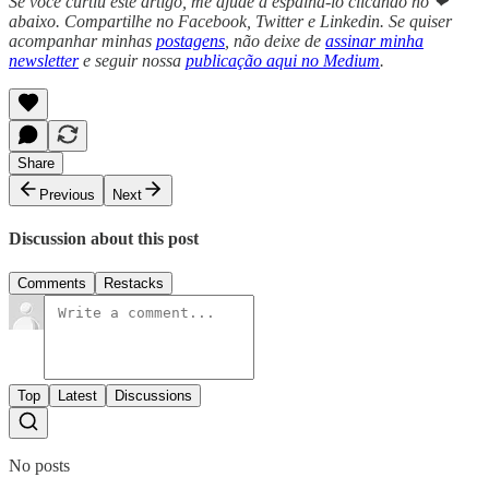
Se você curtiu este artigo, me ajude a espalhá-lo clicando no ❤
abaixo. Compartilhe no Facebook, Twitter e Linkedin. Se quiser
acompanhar minhas
postagens
, não deixe de
assinar minha
newsletter
e seguir nossa
publicação aqui no Medium
.
Share
Previous
Next
Discussion about this post
Comments
Restacks
Top
Latest
Discussions
No posts