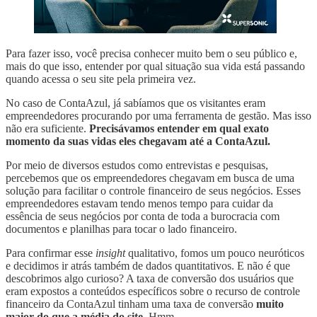
Para fazer isso, você precisa conhecer muito bem o seu público e,
mais do que isso, entender por qual situação sua vida está passando
quando acessa o seu site pela primeira vez.
No caso de ContaAzul, já sabíamos que os visitantes eram
empreendedores procurando por uma ferramenta de gestão. Mas isso
não era suficiente.
Precisávamos entender em qual exato
momento da suas vidas eles chegavam até a ContaAzul.
Por meio de diversos estudos como entrevistas e pesquisas,
percebemos que os empreendedores chegavam em busca de uma
solução para facilitar o controle financeiro de seus negócios. Esses
empreendedores estavam tendo menos tempo para cuidar da
essência de seus negócios por conta de toda a burocracia com
documentos e planilhas para tocar o lado financeiro.
Para confirmar esse
insight
qualitativo, fomos um pouco neuróticos
e decidimos ir atrás também de dados quantitativos. E não é que
descobrimos algo curioso? A taxa de conversão dos usuários que
eram expostos a conteúdos específicos sobre o recurso de controle
financeiro da ContaAzul tinham uma taxa de conversão
muito
maior do que a média do site
. Hmm…