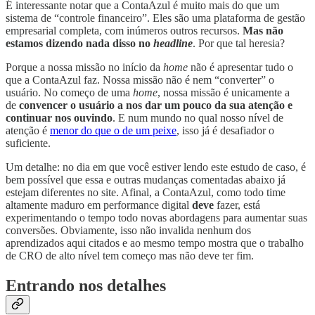
É interessante notar que a ContaAzul é muito mais do que um
sistema de “controle financeiro”. Eles são uma plataforma de gestão
empresarial completa, com inúmeros outros recursos.
Mas não
estamos dizendo nada disso no
headline
. Por que tal heresia?
Porque a nossa missão no início da
home
não é apresentar tudo o
que a ContaAzul faz. Nossa missão não é nem “converter” o
usuário. No começo de uma
home
, nossa missão é unicamente a
de
convencer o usuário a nos dar um pouco da sua atenção e
continuar nos ouvindo
. E num mundo no qual nosso nível de
atenção é
menor do que o de um peixe
, isso já é desafiador o
suficiente.
Um detalhe: no dia em que você estiver lendo este estudo de caso, é
bem possível que essa e outras mudanças comentadas abaixo já
estejam diferentes no site. Afinal, a ContaAzul, como todo time
altamente maduro em performance digital
deve
fazer, está
experimentando o tempo todo novas abordagens para aumentar suas
conversões. Obviamente, isso não invalida nenhum dos
aprendizados aqui citados e ao mesmo tempo mostra que o trabalho
de CRO de alto nível tem começo mas não deve ter fim.
Entrando nos detalhes