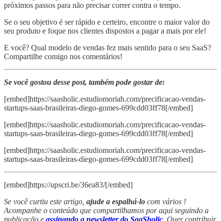
próximos passos para não precisar correr contra o tempo.
Se o seu objetivo é ser rápido e certeiro, encontre o maior valor do
seu produto e foque nos clientes dispostos a pagar a mais por ele!
E você? Qual modelo de vendas fez mais sentido para o seu SaaS?
Compartilhe comigo nos comentários!
Se você gostou desse post, também pode gostar de:
[embed]https://saasholic.estudiomoriah.com/precificacao-vendas-
startups-saas-brasileiras-diego-gomes-699cdd03ff78[/embed]
[embed]https://saasholic.estudiomoriah.com/precificacao-vendas-
startups-saas-brasileiras-diego-gomes-699cdd03ff78[/embed]
[embed]https://saasholic.estudiomoriah.com/precificacao-vendas-
startups-saas-brasileiras-diego-gomes-699cdd03ff78[/embed]
[embed]https://upscri.be/36ea83/[/embed]
Se você curtiu este artigo,
ajude a espalhá-lo
com vários !
Acompanhe o conteúdo que compartilhamos por aqui seguindo a
publicação e
assinando a newsletter do SaaSholic
. Quer contribuir