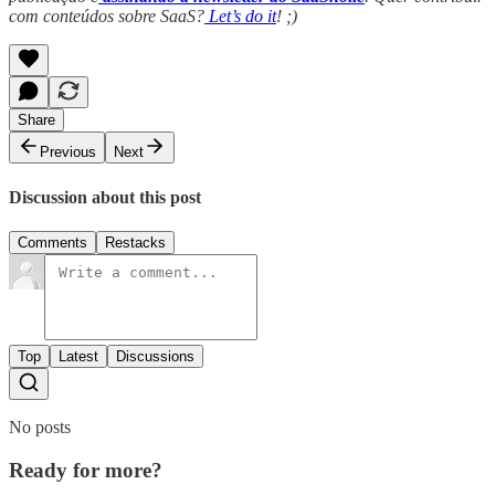
com conteúdos sobre SaaS?
Let’s do it
! ;)
Share
Previous
Next
Discussion about this post
Comments
Restacks
Top
Latest
Discussions
No posts
Ready for more?