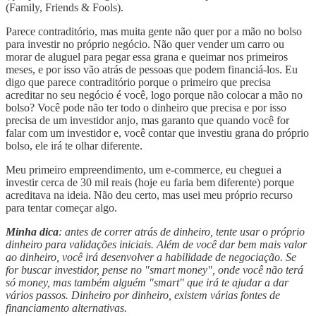
(Family, Friends & Fools).
Parece contraditório, mas muita gente não quer por a mão no bolso
para investir no próprio negócio. Não quer vender um carro ou
morar de aluguel para pegar essa grana e queimar nos primeiros
meses, e por isso vão atrás de pessoas que podem financiá-los. Eu
digo que parece contraditório porque o primeiro que precisa
acreditar no seu negócio é você, logo porque não colocar a mão no
bolso? Você pode não ter todo o dinheiro que precisa e por isso
precisa de um investidor anjo, mas garanto que quando você for
falar com um investidor e, você contar que investiu grana do próprio
bolso, ele irá te olhar diferente.
Meu primeiro empreendimento, um e-commerce, eu cheguei a
investir cerca de 30 mil reais (hoje eu faria bem diferente) porque
acreditava na ideia. Não deu certo, mas usei meu próprio recurso
para tentar começar algo.
Minha dica
: antes de correr atrás de dinheiro, tente usar o próprio
dinheiro para validações iniciais. Além de você dar bem mais valor
ao dinheiro, você irá desenvolver a habilidade de negociação. Se
for buscar investidor, pense no "smart money", onde você não terá
só money, mas também alguém "smart" que irá te ajudar a dar
vários passos. Dinheiro por dinheiro, existem várias fontes de
financiamento alternativas.