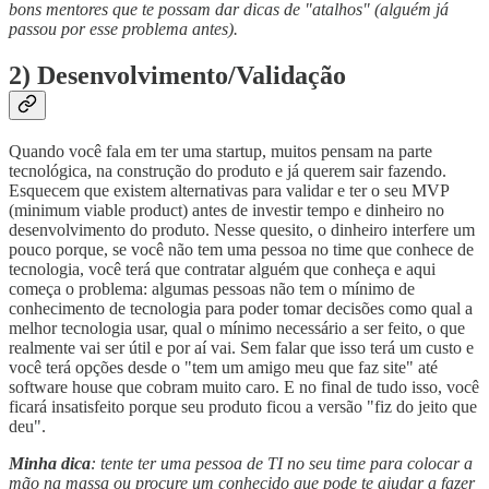
bons mentores que te possam dar dicas de "atalhos" (alguém já
passou por esse problema antes).
2) Desenvolvimento/Validação
Quando você fala em ter uma startup, muitos pensam na parte
tecnológica, na construção do produto e já querem sair fazendo.
Esquecem que existem alternativas para validar e ter o seu MVP
(minimum viable product) antes de investir tempo e dinheiro no
desenvolvimento do produto. Nesse quesito, o dinheiro interfere um
pouco porque, se você não tem uma pessoa no time que conhece de
tecnologia, você terá que contratar alguém que conheça e aqui
começa o problema: algumas pessoas não tem o mínimo de
conhecimento de tecnologia para poder tomar decisões como qual a
melhor tecnologia usar, qual o mínimo necessário a ser feito, o que
realmente vai ser útil e por aí vai. Sem falar que isso terá um custo e
você terá opções desde o "tem um amigo meu que faz site" até
software house que cobram muito caro. E no final de tudo isso, você
ficará insatisfeito porque seu produto ficou a versão "fiz do jeito que
deu".
Minha dica
: tente ter uma pessoa de TI no seu time para colocar a
mão na massa ou procure um conhecido que pode te ajudar a fazer