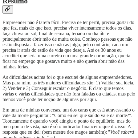
Resumo
Empreender não é tarefa fácil. Precisa de ter perfil, precisa gostar do
que faz, mais do que isso, precisa viver intensamente todos os dias,
faça chuva ou sol, final de semana, feriado ou dia útil e
principalmente abrir mão de muita coisa. Conheço pessoas que não
estão disposta a fazer isso e não as julgo, pelo contrário, cada um
precisa ir atrás do estilo de vida que deseja. Até os 30 anos eu
acreditei que teria uma carreira em uma grande corporação, queria
ficar no emprego que gostava muito e não queria abrir mão das
minhas férias.
As dificuldades acima foi o que escutei de alguns empreendedores.
Mas para mim, as três maiores dificuldades são: 1) Validar sua ideia,
2) Vender e 3) Conseguir escalar o negócio. E claro que temos
várias e várias dificuldades que não fora faladas ou citadas, mas pelo
menos você pode ter noção de algumas por aqui.
Em uma de minhas conversas, um dos caras que está atravessando o
vale da morte perguntou: "Como eu sei que saí do vale da morte?".
Teoricamente é quando você atingiu o ponto de equilíbrio, mas do
meu ponto de vista, não é só o indicador financeiro que diz isso. A
resposta que eu dei: (bem mestre dos magos também): "
Você saberá
quando estiver saindo." =)