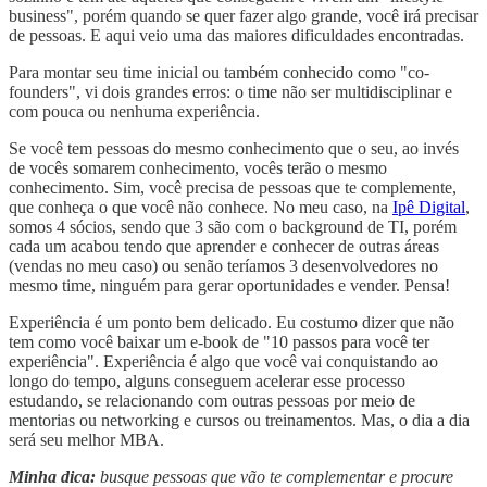
business", porém quando se quer fazer algo grande, você irá precisar
de pessoas. E aqui veio uma das maiores dificuldades encontradas.
Para montar seu time inicial ou também conhecido como "co-
founders", vi dois grandes erros: o time não ser multidisciplinar e
com pouca ou nenhuma experiência.
Se você tem pessoas do mesmo conhecimento que o seu, ao invés
de vocês somarem conhecimento, vocês terão o mesmo
conhecimento. Sim, você precisa de pessoas que te complemente,
que conheça o que você não conhece. No meu caso, na
Ipê Digital
,
somos 4 sócios, sendo que 3 são com o background de TI, porém
cada um acabou tendo que aprender e conhecer de outras áreas
(vendas no meu caso) ou senão teríamos 3 desenvolvedores no
mesmo time, ninguém para gerar oportunidades e vender. Pensa!
Experiência é um ponto bem delicado. Eu costumo dizer que não
tem como você baixar um e-book de "10 passos para você ter
experiência". Experiência é algo que você vai conquistando ao
longo do tempo, alguns conseguem acelerar esse processo
estudando, se relacionando com outras pessoas por meio de
mentorias ou networking e cursos ou treinamentos. Mas, o dia a dia
será seu melhor MBA.
Minha dica:
busque pessoas que vão te complementar e procure