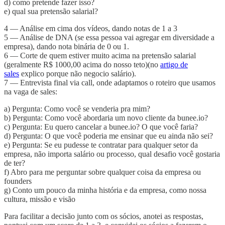
d) como pretende fazer isso?
e) qual sua pretensão salarial?
4 — Análise em cima dos vídeos, dando notas de 1 a 3
5 — Análise de DNA (se essa pessoa vai agregar em diversidade a
empresa), dando nota binária de 0 ou 1.
6 — Corte de quem estiver muito acima na pretensão salarial
(geralmente R$ 1000,00 acima do nosso teto)(no
artigo de
sales
explico porque não negocio salário).
7 — Entrevista final via call, onde adaptamos o roteiro que usamos
na vaga de sales:
a) Pergunta: Como você se venderia pra mim?
b) Pergunta: Como você abordaria um novo cliente da bunee.io?
c) Pergunta: Eu quero cancelar a bunee.io? O que você faria?
d) Pergunta: O que você poderia me ensinar que eu ainda não sei?
e) Pergunta: Se eu pudesse te contratar para qualquer setor da
empresa, não importa salário ou processo, qual desafio você gostaria
de ter?
f) Abro para me perguntar sobre qualquer coisa da empresa ou
founders
g) Conto um pouco da minha história e da empresa, como nossa
cultura, missão e visão
Para facilitar a decisão junto com os sócios, anotei as respostas,