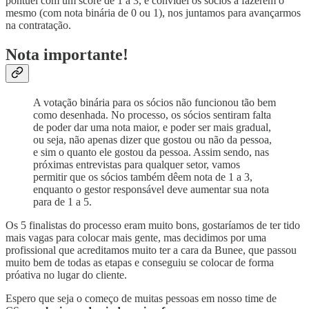
pontuei com um score de 1 a 3, e convidei os sócios a fazerem o
mesmo (com nota binária de 0 ou 1), nos juntamos para avançarmos
na contratação.
Nota importante!
A votação binária para os sócios não funcionou tão bem
como desenhada. No processo, os sócios sentiram falta
de poder dar uma nota maior, e poder ser mais gradual,
ou seja, não apenas dizer que gostou ou não da pessoa,
e sim o quanto ele gostou da pessoa. Assim sendo, nas
próximas entrevistas para qualquer setor, vamos
permitir que os sócios também dêem nota de 1 a 3,
enquanto o gestor responsável deve aumentar sua nota
para de 1 a 5.
Os 5 finalistas do processo eram muito bons, gostaríamos de ter tido
mais vagas para colocar mais gente, mas decidimos por uma
profissional que acreditamos muito ter a cara da Bunee, que passou
muito bem de todas as etapas e conseguiu se colocar de forma
próativa no lugar do cliente.
Espero que seja o começo de muitas pessoas em nosso time de