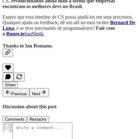
CS,
revolucionando ainda mais a forma que empresas
encontram os melhores devs no Brasil
.
Espero que essa timeline de CS possa ajudá-los em seus processos.
Qualquer ajuda ou feedback, dê um alô no meu twitter
Bernard De
Luna
,
e se tiver precisando de programadores?
Fale com
a
Bunee.io
SaaSholic
Thanks to Ian Romano.
Share
Previous
Next
Discussion about this post
Comments
Restacks