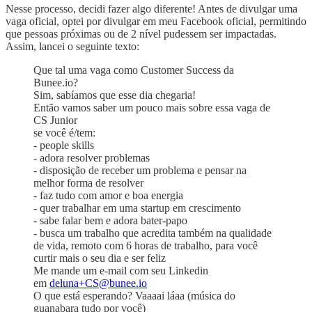
Nesse processo, decidi fazer algo diferente! Antes de divulgar uma
vaga oficial, optei por divulgar em meu Facebook oficial, permitindo
que pessoas próximas ou de 2 nível pudessem ser impactadas.
Assim, lancei o seguinte texto:
Que tal uma vaga como Customer Success da
Bunee.io?
Sim, sabíamos que esse dia chegaria!
Então vamos saber um pouco mais sobre essa vaga de
CS Junior
se você é/tem:
- people skills
- adora resolver problemas
- disposição de receber um problema e pensar na
melhor forma de resolver
- faz tudo com amor e boa energia
- quer trabalhar em uma startup em crescimento
- sabe falar bem e adora bater-papo
- busca um trabalho que acredita também na qualidade
de vida, remoto com 6 horas de trabalho, para você
curtir mais o seu dia e ser feliz
Me mande um e-mail com seu Linkedin
em
deluna+CS@bunee.io
O que está esperando? Vaaaai láaa (música do
guanabara tudo por você)