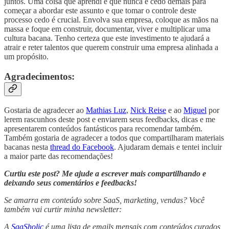
juntos. Uma coisa que aprendi é que nunca é cedo demais para
começar a abordar este assunto e que tomar o controle deste
processo cedo é crucial. Envolva sua empresa, coloque as mãos na
massa e foque em construir, documentar, viver e multiplicar uma
cultura bacana. Tenho certeza que este investimento te ajudará a
atrair e reter talentos que querem construir uma empresa alinhada a
um propósito.
Agradecimentos:
Gostaria de agradecer ao
Mathias Luz
,
Nick Reise
e ao
Miguel
por
lerem rascunhos deste post e enviarem seus feedbacks, dicas e me
apresentarem conteúdos fantásticos para recomendar também.
Também gostaria de agradecer a todos que compartilharam materiais
bacanas nesta
thread do Facebook
. Ajudaram demais e tentei incluir
a maior parte das recomendações!
Curtiu este post? Me ajude a escrever mais compartilhando e
deixando seus comentários e feedbacks!
Se amarra em conteúdo sobre SaaS, marketing, vendas? Você
também vai curtir minha newsletter:
A
SaaSholic
é uma lista de emails mensais com conteúdos curados