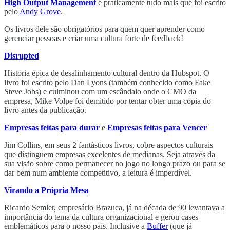
High Output Management
e praticamente tudo mais que foi escrito
pelo
Andy Grove
.
Os livros dele são obrigatórios para quem quer aprender como
gerenciar pessoas e criar uma cultura forte de feedback!
Disrupted
História épica de desalinhamento cultural dentro da Hubspot. O
livro foi escrito pelo Dan Lyons (também conhecido como Fake
Steve Jobs) e culminou com um escândalo onde o CMO da
empresa, Mike Volpe foi demitido por tentar obter uma cópia do
livro antes da publicação.
Empresas feitas para durar
e
Empresas feitas para Vencer
Jim Collins, em seus 2 fantásticos livros, cobre aspectos culturais
que distinguem empresas excelentes de medianas. Seja através da
sua visão sobre como permanecer no jogo no longo prazo ou para se
dar bem num ambiente competitivo, a leitura é imperdível.
Virando a Própria Mesa
Ricardo Semler, empresário Brazuca, já na década de 90 levantava a
importância do tema da cultura organizacional e gerou cases
emblemáticos para o nosso país. Inclusive a
Buffer
(que já