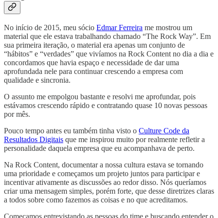
No início de 2015, meu sócio
Edmar Ferreira
me mostrou um
material que ele estava trabalhando chamado “The Rock Way”. Em
sua primeira iteração, o material era apenas um conjunto de
“hábitos” e “verdades” que vivíamos na Rock Content no dia a dia e
concordamos que havia espaço e necessidade de dar uma
aprofundada nele para continuar crescendo a empresa com
qualidade e sincronia.
O assunto me empolgou bastante e resolvi me aprofundar, pois
estávamos crescendo rápido e contratando quase 10 novas pessoas
por mês.
Pouco tempo antes eu também tinha visto o
Culture Code da
Resultados Digitais
que me inspirou muito por realmente refletir a
personalidade daquela empresa que eu acompanhava de perto.
Na Rock Content, documentar a nossa cultura estava se tornando
uma prioridade e começamos um projeto juntos para participar e
incentivar ativamente as discussões ao redor disso. Nós queríamos
criar uma mensagem simples, porém forte, que desse diretrizes claras
a todos sobre como fazemos as coisas e no que acreditamos.
Começamos entrevistando as pessoas do time e buscando entender o