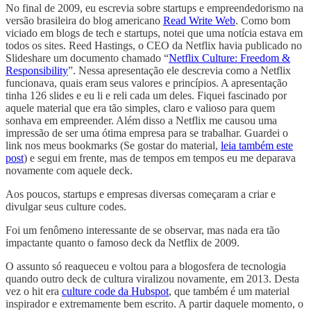
No final de 2009, eu escrevia sobre startups e empreendedorismo na
versão brasileira do blog americano
Read Write Web
. Como bom
viciado em blogs de tech e startups, notei que uma notícia estava em
todos os sites. Reed Hastings, o CEO da Netflix havia publicado no
Slideshare um documento chamado “
Netflix Culture: Freedom &
Responsibility
”. Nessa apresentação ele descrevia como a Netflix
funcionava, quais eram seus valores e princípios. A apresentação
tinha 126 slides e eu li e reli cada um deles. Fiquei fascinado por
aquele material que era tão simples, claro e valioso para quem
sonhava em empreender. Além disso a Netflix me causou uma
impressão de ser uma ótima empresa para se trabalhar. Guardei o
link nos meus bookmarks (Se gostar do material,
leia também este
post
) e segui em frente, mas de tempos em tempos eu me deparava
novamente com aquele deck.
Aos poucos, startups e empresas diversas começaram a criar e
divulgar seus culture codes.
Foi um fenômeno interessante de se observar, mas nada era tão
impactante quanto o famoso deck da Netflix de 2009.
O assunto só reaqueceu e voltou para a blogosfera de tecnologia
quando outro deck de cultura viralizou novamente, em 2013. Desta
vez o hit era
culture code da Hubspot
, que também é um material
inspirador e extremamente bem escrito. A partir daquele momento, o