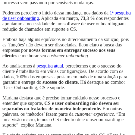
processo vem passando por sensíveis mudanças.
Podemos perceber o início dessa mudança nos dados da
1ª pesquisa
de user onboarding
. Aplicada em março,
73,3 %
dos respondentes
apontaram a necessidade de um software de user onboardingpara
redução de chamados em suporte e CS.
Embora haja alguns equívocos no direcionamento da solução, pois
as ‘funções’ não devem ser dissociadas, ficou claro a busca das
empresas por
novas formas em entregar sucesso aos seus
clientes
e melhorar seu
customer onboarding
.
Ao analisarmos à
pesquisa atual
, percebemos que o sucesso do
cliente é trabalhado em várias configurações. De acordo com os
dados, 100% das empresas apostam em mais de uma solução para
garantir a entrega do
sucesso do cliente
. Há destaque ao combo:
‘User Onboarding, CS e suporte.
Mariana destaca que é preciso tomar cuidado nesse processo e
entender que suporte,
CS e user onboarding não devem ser
separados ou tratados de maneira independente.
Em outras
palavras, os ‘métodos’ fazem parte da
customer experience.
“Em
uma visão macro, temos o CS e dentro dele o user onboarding e
suporte”, explica Mariana.