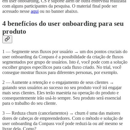
em user onboarding, CS e suporte além de outra entrevista realizada
com alguns participantes da pesquisa. O material final pode ser
acessado nesse
aqui
ou no banner abaixo.
4 benefícios do user onboarding para seu
produto
1 — Segmente seus fluxos por usuário → um dos pontos cruciais do
user onboarding da Conpass é a possibilidade da criação de fluxos
segmentados por grupo de usuários. Isto é, você pode com a solução
escolher grupos específicos para cada fluxo criado. No trial, você
consegue mostrar fluxos para diferentes personas, por exemplo.
2 — Aumente a retenção e o engajamento de seus clientes →
guiando seus usuários ao sucesso no seu produto você irá engajar
mais seus clientes. Eles terão maestria na operação do produto e
consequentemente irão usá-lo sempre. Seu produto será essencial
para o trabalho do seu cliente.
3 — Reduza churn (cancelamentos) → churn é uma das maiores
dores de cabeças de empreendedores. Com o método e solução de
user onboarding da Conpass você pode reduzi-la ou até mesmo se
livrar dela. Como?