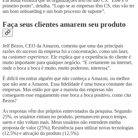
Ela ainda enfatiza que as organizações têm ou não CS. “Esse é o
primeiro ponto”, detalha. “Logo se as empresas têm CS, elas vão ter
um bom onboarding e um bom processo de suporte”.
Faça seus clientes amarem seu produto
Jeff Bezos, CEO da Amazon, comenta que uma das principais
razões do sucesso da empresa foi a concentração, como um laser,
na
customer experience
. Ele explica que a experiência do cliente é
muito importante para qualquer negócio. “E certamente na internet,
onde o boca a boca é muito, muito poderoso, interessa”.
É difícil encontrar alguém que não conheça a Amazon, ou melhor
que não ame a Amazon. Essa fidelidade é uma busca constante das
empresas. Mas então por que a maioria das empresas não
conseguem esse engajamento esse boca a boca positivo, como cita
Bezos?
As respostas vêm dos próprios entrevistados da pesquisa. Segundo
25%, os usuários entram no produto, permanecem pouco tempo,
saem e não voltam mais. Meus usuários não entendem minha
proposta de valor (25%); Resistência para utilizar novas tecnologias
(12,5%) e ativação do produto (12,5%).