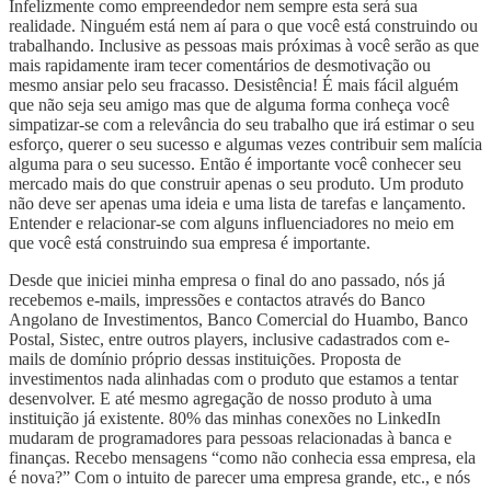
Infelizmente como empreendedor nem sempre esta será sua
realidade. Ninguém está nem aí para o que você está construindo ou
trabalhando. Inclusive as pessoas mais próximas à você serão as que
mais rapidamente iram tecer comentários de desmotivação ou
mesmo ansiar pelo seu fracasso. Desistência! É mais fácil alguém
que não seja seu amigo mas que de alguma forma conheça você
simpatizar-se com a relevância do seu trabalho que irá estimar o seu
esforço, querer o seu sucesso e algumas vezes contribuir sem malícia
alguma para o seu sucesso. Então é importante você conhecer seu
mercado mais do que construir apenas o seu produto. Um produto
não deve ser apenas uma ideia e uma lista de tarefas e lançamento.
Entender e relacionar-se com alguns influenciadores no meio em
que você está construindo sua empresa é importante.
Desde que iniciei minha empresa o final do ano passado, nós já
recebemos e-mails, impressões e contactos através do Banco
Angolano de Investimentos, Banco Comercial do Huambo, Banco
Postal, Sistec, entre outros players, inclusive cadastrados com e-
mails de domínio próprio dessas instituições. Proposta de
investimentos nada alinhadas com o produto que estamos a tentar
desenvolver. E até mesmo agregação de nosso produto à uma
instituição já existente. 80% das minhas conexões no LinkedIn
mudaram de programadores para pessoas relacionadas à banca e
finanças. Recebo mensagens “como não conhecia essa empresa, ela
é nova?” Com o intuito de parecer uma empresa grande, etc., e nós