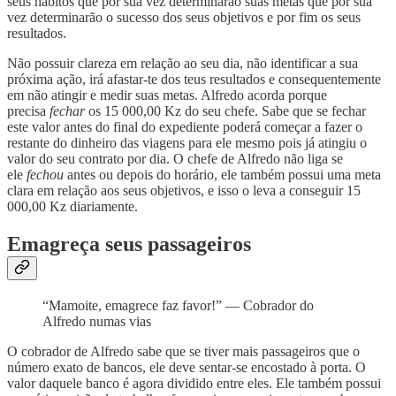
seus hábitos que por sua vez determinarão suas metas que por sua
vez determinarão o sucesso dos seus objetivos e por fim os seus
resultados.
Não possuir clareza em relação ao seu dia, não identificar a sua
próxima ação, irá afastar-te dos teus resultados e consequentemente
em não atingir e medir suas metas. Alfredo acorda porque
precisa
fechar
os 15 000,00 Kz do seu chefe. Sabe que se fechar
este valor antes do final do expediente poderá começar a fazer o
restante do dinheiro das viagens para ele mesmo pois já atingiu o
valor do seu contrato por dia. O chefe de Alfredo não liga se
ele
fechou
antes ou depois do horário, ele também possui uma meta
clara em relação aos seus objetivos, e isso o leva a conseguir 15
000,00 Kz diariamente.
Emagreça seus passageiros
“Mamoite, emagrece faz favor!” — Cobrador do
Alfredo numas vias
O cobrador de Alfredo sabe que se tiver mais passageiros que o
número exato de bancos, ele deve sentar-se encostado à porta. O
valor daquele banco é agora dividido entre eles. Ele também possui