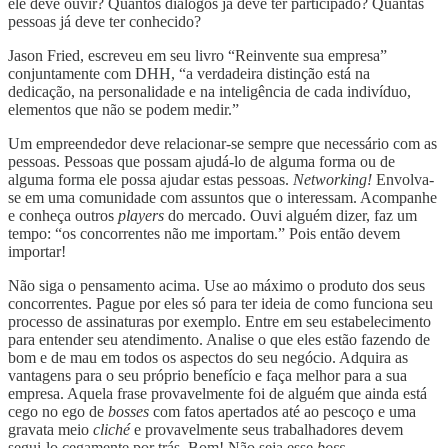
ele deve ouvir? Quantos diálogos já deve ter participado? Quantas
pessoas já deve ter conhecido?
Jason Fried, escreveu em seu livro “Reinvente sua empresa”
conjuntamente com DHH, “a verdadeira distinção está na
dedicação, na personalidade e na inteligência de cada indivíduo,
elementos que não se podem medir.”
Um empreendedor deve relacionar-se sempre que necessário com as
pessoas. Pessoas que possam ajudá-lo de alguma forma ou de
alguma forma ele possa ajudar estas pessoas.
Networking!
Envolva-
se em uma comunidade com assuntos que o interessam. Acompanhe
e conheça outros
players
do mercado. Ouvi alguém dizer, faz um
tempo: “os concorrentes não me importam.” Pois então devem
importar!
Não siga o pensamento acima. Use ao máximo o produto dos seus
concorrentes. Pague por eles só para ter ideia de como funciona seu
processo de assinaturas por exemplo. Entre em seu estabelecimento
para entender seu atendimento. Analise o que eles estão fazendo de
bom e de mau em todos os aspectos do seu negócio. Adquira as
vantagens para o seu próprio benefício e faça melhor para a sua
empresa. Aquela frase provavelmente foi de alguém que ainda está
cego no ego de
bosses
com fatos apertados até ao pescoço e uma
gravata meio
cliché
e provavelmente seus trabalhadores devem
segui-lo cegamente por trás. Bom! Não seja esse
boss
.