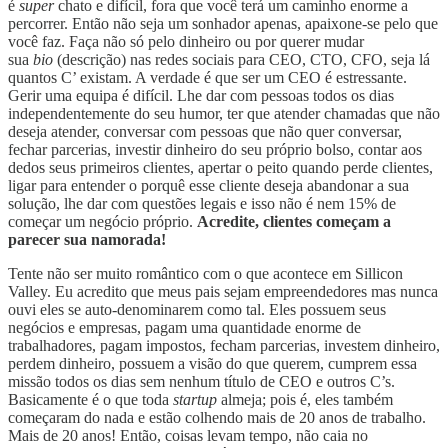
é
super
chato e difícil, fora que você terá um caminho enorme a
percorrer. Então não seja um sonhador apenas, apaixone-se pelo que
você faz. Faça não só pelo dinheiro ou por querer mudar
sua
bio
(descrição) nas redes sociais para CEO, CTO, CFO, seja lá
quantos C’ existam. A verdade é que ser um CEO é estressante.
Gerir uma equipa é difícil. Lhe dar com pessoas todos os dias
independentemente do seu humor, ter que atender chamadas que não
deseja atender, conversar com pessoas que não quer conversar,
fechar parcerias, investir dinheiro do seu próprio bolso, contar aos
dedos seus primeiros clientes, apertar o peito quando perde clientes,
ligar para entender o porquê esse cliente deseja abandonar a sua
solução, lhe dar com questões legais e isso não é nem 15% de
começar um negócio próprio.
Acredite, clientes começam a
parecer sua namorada!
Tente não ser muito romântico com o que acontece em Sillicon
Valley. Eu acredito que meus pais sejam empreendedores mas nunca
ouvi eles se auto-denominarem como tal. Eles possuem seus
negócios e empresas, pagam uma quantidade enorme de
trabalhadores, pagam impostos, fecham parcerias, investem dinheiro,
perdem dinheiro, possuem a visão do que querem, cumprem essa
missão todos os dias sem nenhum título de CEO e outros C’s.
Basicamente é o que toda
startup
almeja; pois é, eles também
começaram do nada e estão colhendo mais de 20 anos de trabalho.
Mais de 20 anos! Então, coisas levam tempo, não caia no