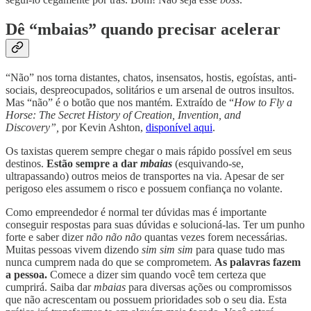
Dê “mbaias” quando precisar acelerar
“Não” nos torna distantes, chatos, insensatos, hostis, egoístas, anti-
sociais, despreocupados, solitários e um arsenal de outros insultos.
Mas “não” é o botão que nos mantém. Extraído de “
How to Fly a
Horse: The Secret History of Creation, Invention, and
Discovery”,
por Kevin Ashton,
disponível aqui
.
Os taxistas querem sempre chegar o mais rápido possível em seus
destinos.
Estão sempre a dar
mbaias
(esquivando-se,
ultrapassando) outros meios de transportes na via. Apesar de ser
perigoso eles assumem o risco e possuem confiança no volante.
Como empreendedor é normal ter dúvidas mas é importante
conseguir respostas para suas dúvidas e solucioná-las. Ter um punho
forte e saber dizer
não não não
quantas vezes forem necessárias.
Muitas pessoas vivem dizendo
sim sim sim
para quase tudo mas
nunca cumprem nada do que se comprometem.
As palavras fazem
a pessoa.
Comece a dizer sim quando você tem certeza que
cumprirá. Saiba dar
mbaias
para diversas ações ou compromissos
que não acrescentam ou possuem prioridades sob o seu dia. Esta