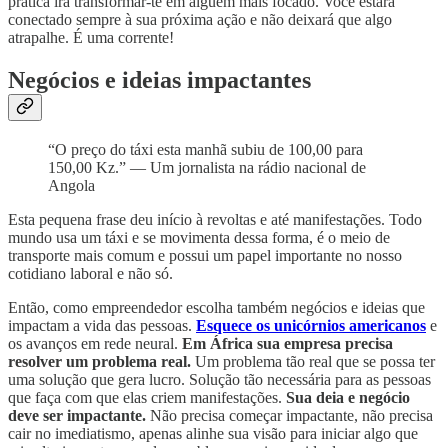
prática irá transformar-te em alguém mais focado. Você estará
conectado sempre à sua próxima ação e não deixará que algo
atrapalhe. É uma corrente!
Negócios e ideias impactantes
“O preço do táxi esta manhã subiu de 100,00 para
150,00 Kz.” — Um jornalista na rádio nacional de
Angola
Esta pequena frase deu início à revoltas e até manifestações. Todo
mundo usa um táxi e se movimenta dessa forma, é o meio de
transporte mais comum e possui um papel importante no nosso
cotidiano laboral e não só.
Então, como empreendedor escolha também negócios e ideias que
impactam a vida das pessoas.
Esquece os unicórnios americanos
e
os avanços em rede neural.
Em África sua empresa precisa
resolver um problema real.
Um problema tão real que se possa ter
uma solução que gera lucro. Solução tão necessária para as pessoas
que faça com que elas criem manifestações.
Sua deia e negócio
deve ser impactante.
Não precisa começar impactante, não precisa
cair no imediatismo, apenas alinhe sua visão para iniciar algo que