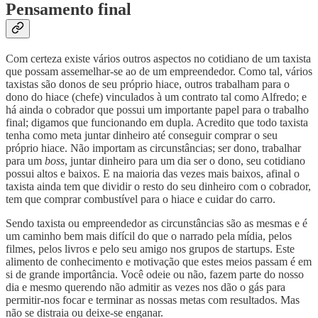
Pensamento final
Com certeza existe vários outros aspectos no cotidiano de um taxista
que possam assemelhar-se ao de um empreendedor. Como tal, vários
taxistas são donos de seu próprio hiace, outros trabalham para o
dono do hiace (chefe) vinculados à um contrato tal como Alfredo; e
há ainda o cobrador que possui um importante papel para o trabalho
final; digamos que funcionando em dupla. Acredito que todo taxista
tenha como meta juntar dinheiro até conseguir comprar o seu
próprio hiace. Não importam as circunstâncias; ser dono, trabalhar
para um
boss
, juntar dinheiro para um dia ser o dono, seu cotidiano
possui altos e baixos. E na maioria das vezes mais baixos, afinal o
taxista ainda tem que dividir o resto do seu dinheiro com o cobrador,
tem que comprar combustível para o hiace e cuidar do carro.
Sendo taxista ou empreendedor as circunstâncias são as mesmas e é
um caminho bem mais difícil do que o narrado pela mídia, pelos
filmes, pelos livros e pelo seu amigo nos grupos de startups. Este
alimento de conhecimento e motivação que estes meios passam é em
si de grande importância. Você odeie ou não, fazem parte do nosso
dia e mesmo querendo não admitir as vezes nos dão o gás para
permitir-nos focar e terminar as nossas metas com resultados. Mas
não se distraia ou deixe-se enganar.