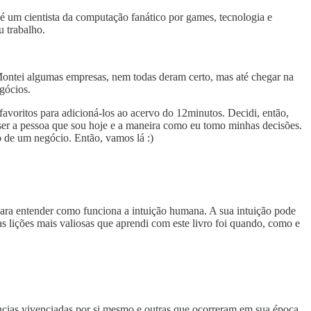
 é um cientista da computação fanático por games, tecnologia e
u trabalho.
 Montei algumas empresas, nem todas deram certo, mas até chegar na
gócios.
favoritos para adicioná-los ao acervo do 12minutos. Decidi, então,
a ser a pessoa que sou hoje e a maneira como eu tomo minhas decisões.
 de um negócio. Então, vamos lá :)
para entender como funciona a intuição humana. A sua intuição pode
s lições mais valiosas que aprendi com este livro foi quando, como e
ências vivenciadas por si mesmo e outras que ocorreram em sua época,