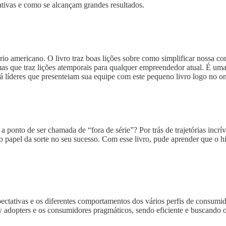
ativas e como se alcançam grandes resultados.
o americano. O livro traz boas lições sobre como simplificar nossa co
s que traz lições atemporais para qualquer empreendedor atual. É uma le
 líderes que presenteiam sua equipe com este pequeno livro logo no o
a ponto de ser chamada de “fora de série”? Por trás de trajetórias incr
 o papel da sorte no seu sucesso. Com esse livro, pude aprender que o
tativas e os diferentes comportamentos dos vários perfis de consumidor
 adopters e os consumidores pragmáticos, sendo eficiente e buscando o 