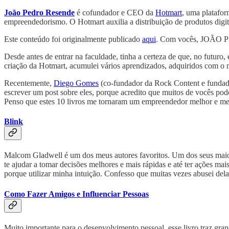
João Pedro Resende
é cofundador e CEO da
Hotmart
, uma platafor
empreendedorismo. O Hotmart auxilia a distribuição de produtos digita
Este conteúdo foi originalmente publicado
aqui
. Com vocês, JOÃO
Desde antes de entrar na faculdade, tinha a certeza de que, no futuro,
criação da Hotmart, acumulei vários aprendizados, adquiridos com o m
Recentemente,
Diego Gomes
(co-fundador da Rock Content e funda
escrever um post sobre eles, porque acredito que muitos de vocês pod
Penso que estes 10 livros me tornaram um empreendedor melhor e me 
Blink
Malcom Gladwell é um dos meus autores favoritos. Um dos seus maiore
te ajudar a tomar decisões melhores e mais rápidas e até ter ações ma
porque utilizar minha intuição. Confesso que muitas vezes abusei de
Como Fazer Amigos e Influenciar Pessoas
Muito importante para o desenvolvimento pessoal, esse livro traz gra