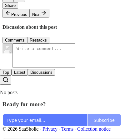
Share
Previous
Next
Discussion about this post
Comments
Restacks
Top
Latest
Discussions
No posts
Ready for more?
Subscribe
© 2026 SaaSholic
·
Privacy
∙
Terms
∙
Collection notice