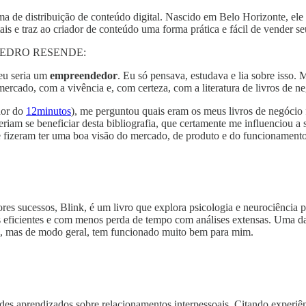
ma de distribuição de conteúdo digital. Nascido em Belo Horizonte, ele
is e traz ao criador de conteúdo uma forma prática e fácil de vender se
 PEDRO RESENDE:
 eu seria um
empreendedor
. Eu só pensava, estudava e lia sobre isso.
ercado, com a vivência e, com certeza, com a literatura de livros de ne
dor do
12minutos
), me perguntou quais eram os meus livros de negócio 
eriam se beneficiar desta bibliografia, que certamente me influenciou 
fizeram ter uma boa visão do mercado, de produto e do funcionamento
s sucessos, Blink, é um livro que explora psicologia e neurociência 
is eficientes e com menos perda de tempo com análises extensas. Uma da
la, mas de modo geral, tem funcionado muito bem para mim.
ndes aprendizados sobre relacionamentos interpessoais. Citando experi