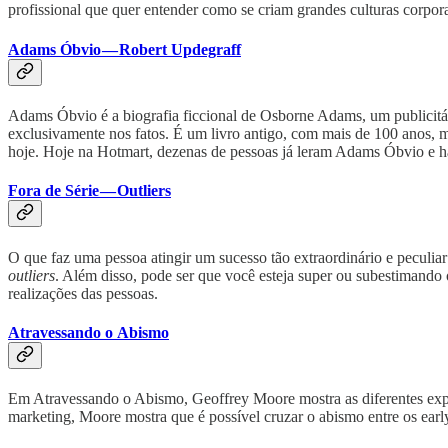
profissional que quer entender como se criam grandes culturas corpor
Adams Óbvio — Robert Updegraff
Adams Óbvio é a biografia ficcional de Osborne Adams, um publicitári
exclusivamente nos fatos. É um livro antigo, com mais de 100 anos, ma
hoje. Hoje na Hotmart, dezenas de pessoas já leram Adams Óbvio e há
Fora de Série — Outliers
O que faz uma pessoa atingir um sucesso tão extraordinário e peculiar 
outliers
. Além disso, pode ser que você esteja super ou subestimando
realizações das pessoas.
Atravessando o Abismo
Em Atravessando o Abismo, Geoffrey Moore mostra as diferentes expec
marketing, Moore mostra que é possível cruzar o abismo entre os early