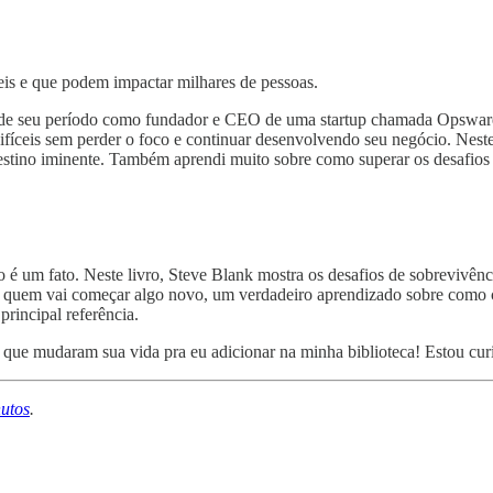
eis e que podem impactar milhares de pessoas.
a de seu período como fundador e CEO de uma startup chamada Opsware.
fíceis sem perder o foco e continuar desenvolvendo seu negócio. Neste
stino iminente. Também aprendi muito sobre como superar os desafios e 
o é um fato. Neste livro, Steve Blank mostra os desafios de sobrevivên
 quem vai começar algo novo, um verdadeiro aprendizado sobre como com
rincipal referência.
os que mudaram sua vida pra eu adicionar na minha biblioteca! Estou cu
utos
.