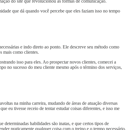
iação do site que revolucionou as formas de comunicação.
imidade que dá quando você percebe que eles faziam isso no tempo
necessárias e indo direto ao ponto. Ele descreve seu método como
s mais como clientes.
strando isso para eles. Ao prospectar novos clientes, comecei a
empo no sucesso do meu cliente mesmo após o término dos serviços,
avoltas na minha carreira, mudando de áreas de atuação diversas
 eu tivesse receio de tentar estudar coisas diferentes, e isso me
e determinadas habilidades são inatas, e que certos tipos de
nder praticamente qualquer coisa com o treino e o tempo necessário.