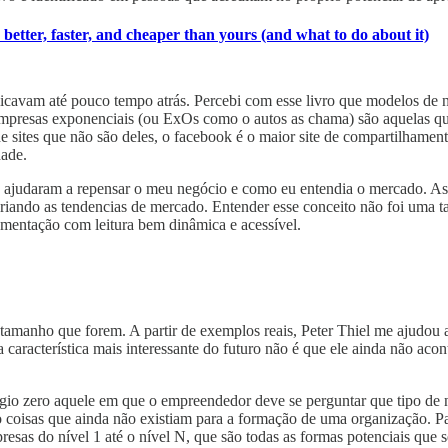
etter, faster, and cheaper than yours (and what to do about it)
cavam até pouco tempo atrás. Percebi com esse livro que modelos de n
presas exponenciais (ou ExOs como o autos as chama) são aquelas qu
de sites que não são deles, o facebook é o maior site de compartilha
dade.
me ajudaram a repensar o meu negócio e como eu entendia o mercado. A
iando as tendencias de mercado. Entender esse conceito não foi uma ta
mentação com leitura bem dinâmica e acessível.
 tamanho que forem. A partir de exemplos reais, Peter Thiel me ajudou
 característica mais interessante do futuro não é que ele ainda não acon
ágio zero aquele em que o empreendedor deve se perguntar que tipo de n
o coisas que ainda não existiam para a formação de uma organização. 
esas do nível 1 até o nível N, que são todas as formas potenciais que 