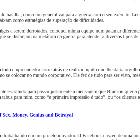
e batalha, como um general vai para a guerra com o seu exército. Lendo
aixam como estratégias de superação de dificuldades.
os a serem derrotados, coloquei minha equipe num patamar diferente d
ue se disfarçam na metáfora da guerra para atender a diversos tipos de 
 todo empreendedor corre atrás de realizar aquilo que lhe daria orgulh
 se colocar no mundo corporativo. Ele fez de tudo para ser visto, me
nte escolhido para passar justamente a mensagem que Branson queria par
m tabus para mim, como “a primeira impressão é tudo”, ou “os clientes
of Sex, Money, Genius and Betrayal
ro trabalhando em um projeto inovador. O Facebook nasceu de uma inic