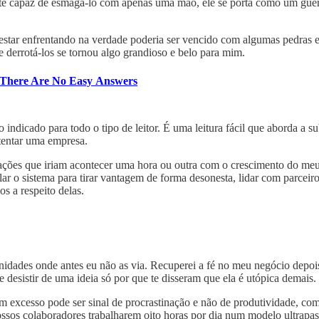
nte capaz de esmagá-lo com apenas uma mão, ele se porta como um gue
a estar enfrentando na verdade poderia ser vencido com algumas pedras 
e derrotá-los se tornou algo grandioso e belo para mim.
 There Are No Easy Answers
indicado para todo o tipo de leitor. É uma leitura fácil que aborda a 
stentar uma empresa.
ituações que iriam acontecer uma hora ou outra com o crescimento do m
 o sistema para tirar vantagem de forma desonesta, lidar com parceiros 
s a respeito delas.
dades onde antes eu não as via. Recuperei a fé no meu negócio depois 
desistir de uma ideia só por que te disseram que ela é utópica demais.
 em excesso pode ser sinal de procrastinação e não de produtividade, 
ssos colaboradores trabalharem oito horas por dia num modelo ultrapas