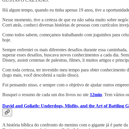
GUSTAVO CAETANO:
Há algum tempo, quando eu tinha apenas 19 anos, tive a oportunidad
Nesse momento, tive a certeza de que eu não sabia muito sobre negóci
Corri atrás, conheci diversas histórias de pessoas com currículos in
Como todos sabem, começamos trabalhando com joguinhos para celula
hoje.
Sempre enfrentei os mais diferentes desafios durante essa caminhada
superar esses desafios, buscava novos conhecimentos a cada dia. Sem
Disney, assisti centenas de palestras, filmes, li muitos artigos e princip
Com toda certeza, ter investido meu tempo para obter conhecimento 
(logo mais, você descobrirá a razão disso).
Foi pensando nisso, e sempre com o objetivo de ajudar outros empree
Busquei o resumo de cada um dos livros no site
12min
. Tem vários o
David and Goliath: Underdogs, Misfits, and the Art of Battling G
A história bíblica do confronto do menino com o gigante já é parte d