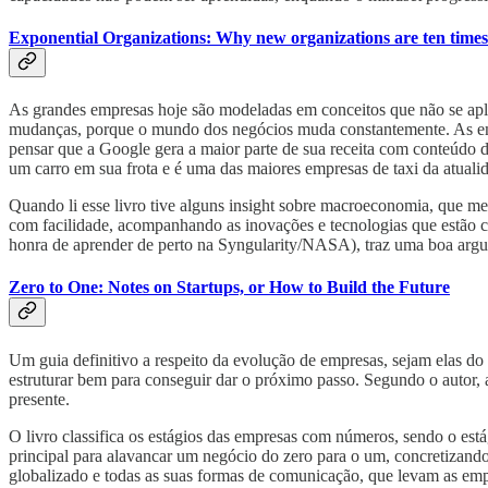
Exponential Organizations: Why new organizations are ten times b
As grandes empresas hoje são modeladas em conceitos que não se apli
mudanças, porque o mundo dos negócios muda constantemente. As em
pensar que a Google gera a maior parte de sua receita com conteúdo 
um carro em sua frota e é uma das maiores empresas de taxi da atuali
Quando li esse livro tive alguns insight sobre macroeconomia, que 
com facilidade, acompanhando as inovações e tecnologias que estão cr
honra de aprender de perto na Syngularity/NASA), traz uma boa argu
Zero to One: Notes on Startups, or How to Build the Future
Um guia definitivo a respeito da evolução de empresas, sejam elas do
estruturar bem para conseguir dar o próximo passo. Segundo o autor, a
presente.
O livro classifica os estágios das empresas com números, sendo o est
principal para alavancar um negócio do zero para o um, concretizand
globalizado e todas as suas formas de comunicação, que levam as empr