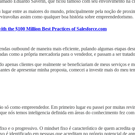
 chamado Eduardo Saverin, que ficou famoso com seu envolvimento na cr
seu lugar entre as maiores do mundo, principalmente pela noção de prox
 reviravoltas assim como qualquer boa história sobre empreendedorismo.
th the $100 Million Best Practices of Salesforce.com
vendas outbound de maneira mais eficiente, pulando algumas etapas des
adas como a própria mercadoria para o vendedor, e passam a ser tratado
o apenas clientes que realmente se beneficiariam de meus serviços e mo
r antes de apresentar minha proposta, comecei a investir mais do meu t
ão só como empreendedor. Em primeiro lugar eu passei por muitas revir
ue nós temos inteligencia definida em áreas do conhecimento fez com que
o e o progressivo. O mindset fixo é característico de quem acredita qu
o é identificado em pessoas que acreditam no próprio potencial de apre