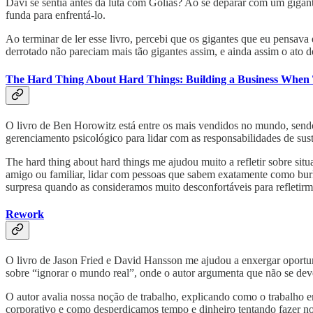
Davi se sentia antes da luta com Golias? Ao se deparar com um giga
funda para enfrentá-lo.
Ao terminar de ler esse livro, percebi que os gigantes que eu pensav
derrotado não pareciam mais tão gigantes assim, e ainda assim o ato d
The Hard Thing About Hard Things: Building a Business When
O livro de Ben Horowitz está entre os mais vendidos no mundo, sendo 
gerenciamento psicológico para lidar com as responsabilidades de su
The hard thing about hard things me ajudou muito a refletir sobre s
amigo ou familiar, lidar com pessoas que sabem exatamente como burlar
surpresa quando as consideramos muito desconfortáveis para refletirmo
Rework
O livro de Jason Fried e David Hansson me ajudou a enxergar oportuni
sobre “ignorar o mundo real”, onde o autor argumenta que não se deve 
O autor avalia nossa noção de trabalho, explicando como o trabalho
corporativo e como desperdiçamos tempo e dinheiro tentando fazer no