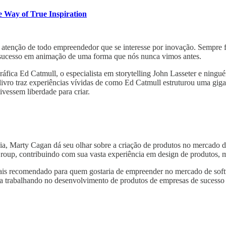
e Way of True Inspiration
tenção de todo empreendedor que se interesse por inovação. Sempre fui 
e sucesso em animação de uma forma que nós nunca vimos antes.
ica Ed Catmull, o especialista em storytelling John Lasseter e ning
 livro traz experiências vívidas de como Ed Catmull estruturou uma gi
vessem liberdade para criar.
a, Marty Cagan dá seu olhar sobre a criação de produtos no mercado de
roup, contribuindo com sua vasta experiência em design de produtos, m
o mais recomendado para quem gostaria de empreender no mercado de so
ia trabalhando no desenvolvimento de produtos de empresas de sucess