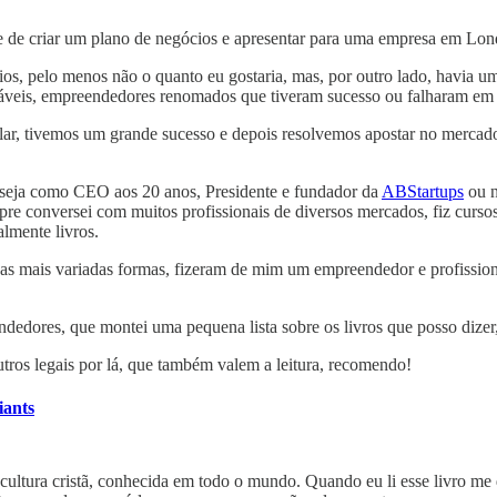
e de criar um plano de negócios e apresentar para uma empresa em Lon
os, pelo menos não o quanto eu gostaria, mas, por outro lado, havia u
vejáveis, empreendedores renomados que tiveram sucesso ou falharam em s
r, tivemos um grande sucesso e depois resolvemos apostar no mercado 
, seja como CEO aos 20 anos, Presidente e fundador da
ABStartups
ou n
pre conversei com muitos profissionais de diversos mercados, fiz curs
almente livros.
das mais variadas formas, fizeram de mim um empreendedor e profissio
ndedores, que montei uma pequena lista sobre os livros que posso diz
utros legais por lá, que também valem a leitura, recomendo!
iants
a cultura cristã, conhecida em todo o mundo. Quando eu li esse livro 