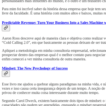
personalidades mais influentes do mundo, e o outro é um brasileiro
Para mim foi incrível saber da história dessa empresa que hoje tem 
livre da faculdade. É uma história com muitos altos e baixos, muitas
Predictable Revenue: Turn Your Business Into a Sales Machine wi
Aaron Ross descreve aqui de maneira clara e objetiva como realizar 
“Cold Calling 2.0”, em que basicamente as pessoas deixam de ser trat
Apliquei a metodologia em minha consultoria empresarial, selecionand
prospectar dentro das empresas qual é o melhor contato para negocia
enfim comecei a ver minha consultoria de outra maneira.
Mindset: The New Psychology of Success
Esse livro me ajudou a quebrar alguns paradigmas na minha vida, e n
vezes e isso causa certa insegurança depois de um tempo. A noção de q
privou de conhecer muita coisa interessante durante muito tempo.
Segundo Carol Dweck, existem basicamente dois tipos de mindset: o fix
capacidades não podem ser aprendidas, enquando o mindset progressiv