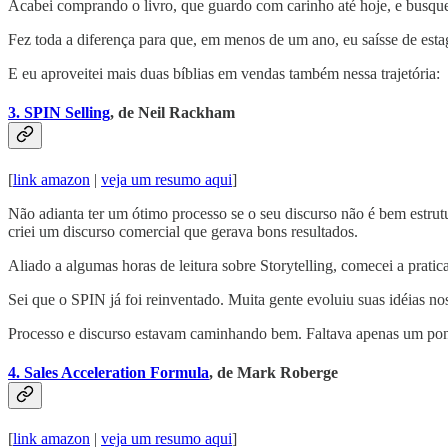
Acabei comprando o livro, que guardo com carinho até hoje, e busqu
Fez toda a diferença para que, em menos de um ano, eu saísse de esta
E eu aproveitei mais duas bíblias em vendas também nessa trajetória:
3. SPIN Selling
, de Neil Rackham
[
link amazon
|
veja um resumo aqui
]
Não adianta ter um ótimo processo se o seu discurso não é bem estru
criei um discurso comercial que gerava bons resultados.
Aliado a algumas horas de leitura sobre Storytelling, comecei a prati
Sei que o SPIN já foi reinventado. Muita gente evoluiu suas idéias no
Processo e discurso estavam caminhando bem. Faltava apenas um pon
4. Sales Acceleration Formula
, de Mark Roberge
[
link amazon
|
veja um resumo aqui
]