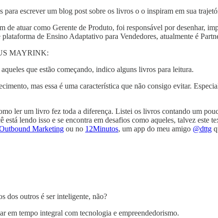
ra escrever um blog post sobre os livros o o inspiram em sua trajetó
m de atuar como Gerente de Produto, foi responsável por desenhar, i
plataforma de Ensino Adaptativo para Vendedores, atualmente é Partne
CIUS MAYRINK:
ueles que estão começando, indico alguns livros para leitura.
cimento, mas essa é uma característica que não consigo evitar. Especia
o ler um livro fez toda a diferença. Listei os livros contando um pou
está lendo isso e se encontra em desafios como aqueles, talvez este tex
Outbound Marketing
ou no
12Minutos
, um app do meu amigo
@dttg
q
s dos outros é ser inteligente, não?
nhar em tempo integral com tecnologia e empreendedorismo.