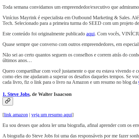
Toda semana convidamos um empreendedor/executivo que admiramos pa
Vinícius Mayrink é especialista em Outbound Marketing & Sales. Alé
Tech. Selecionado para a primeira turma do SEED com um projeto de 
Este conteúdo foi originalmente publicado
aqui
. Com vocês, VINÍ
Quase sempre que converso com outros empreendedores, em especial aq
Não sei ao certo quantos seguem os conselhos e correm atrás do conhe
últimos anos…
Quero compartilhar com você justamente o que eu estava vivendo e com
como eles me ajudaram a superar os desafios daqueles tempos. Se você 
cada livro, fiz o link para o livro na Amazon e um resumo no blog da
1. Steve Jobs
, de Walter Isaacson
[
link amazon
|
veja um resumo aqui
]
Eu sou desses que adora ler uma biografia, afinal aprender com os erro
A biografia do Steve Jobs foi uma das responsáveis por me fazer so