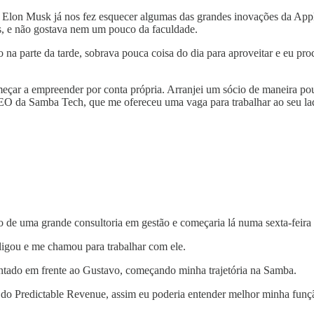
, o Elon Musk já nos fez esquecer algumas das grandes inovações da Ap
s, e não gostava nem um pouco da faculdade.
parte da tarde, sobrava pouca coisa do dia para aproveitar e eu procu
meçar a empreender por conta própria. Arranjei um sócio de maneira po
O da Samba Tech, que me ofereceu uma vaga para trabalhar ao seu lado.
ivo de uma grande consultoria em gestão e começaria lá numa sexta-feir
igou e me chamou para trabalhar com ele.
ntado em frente ao Gustavo, começando minha trajetória na Samba.
r do Predictable Revenue, assim eu poderia entender melhor minha fun