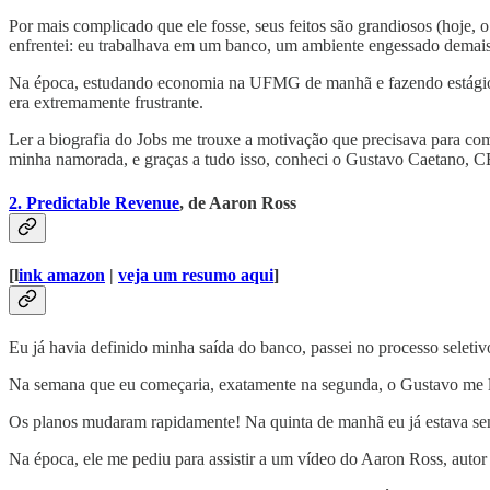
Por mais complicado que ele fosse, seus feitos são grandiosos (hoje
enfrentei: eu trabalhava em um banco, um ambiente engessado demai
Na época, estudando economia na UFMG de manhã e fazendo estágio na 
era extremamente frustrante.
Ler a biografia do Jobs me trouxe a motivação que precisava para co
minha namorada, e graças a tudo isso, conheci o Gustavo Caetano, CE
2. Predictable Revenue
, de Aaron Ross
[l
ink amazon
|
veja um resumo aqui
]
Eu já havia definido minha saída do banco, passei no processo selet
Na semana que eu começaria, exatamente na segunda, o Gustavo me l
Os planos mudaram rapidamente! Na quinta de manhã eu já estava se
Na época, ele me pediu para assistir a um vídeo do Aaron Ross, auto