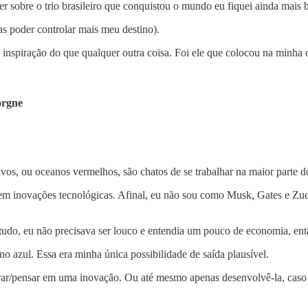
er sobre o trio brasileiro que conquistou o mundo eu fiquei ainda mais 
s poder controlar mais meu destino).
e inspiração do que qualquer outra coisa. Foi ele que colocou na minha
orgne
vos, ou oceanos vermelhos, são chatos de se trabalhar na maior parte d
r em inovações tecnológicas. Afinal, eu não sou como Musk, Gates e Zu
 tudo, eu não precisava ser louco e entendia um pouco de economia, ent
zul. Essa era minha única possibilidade de saída plausível.
rar/pensar em uma inovação. Ou até mesmo apenas desenvolvê-la, caso e