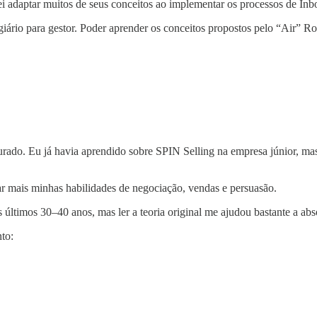
ei adaptar muitos de seus conceitos ao implementar os processos de I
giário para gestor. Poder aprender os conceitos propostos pelo “Air” R
turado. Eu já havia aprendido sobre SPIN Selling na empresa júnior, m
car mais minhas habilidades de negociação, vendas e persuasão.
s últimos 30–40 anos, mas ler a teoria original me ajudou bastante a ab
to: