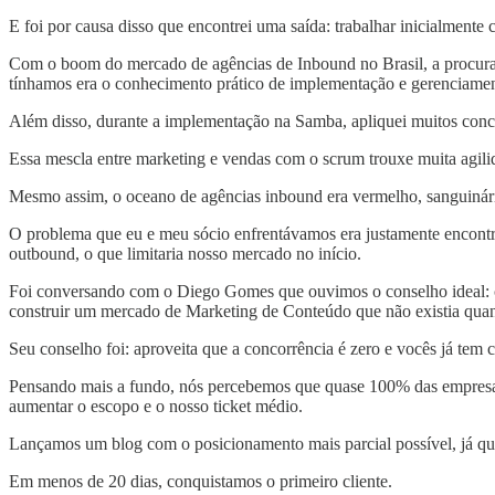
E foi por causa disso que encontrei uma saída: trabalhar inicialmente 
Com o boom do mercado de agências de Inbound no Brasil, a procura 
tínhamos era o conhecimento prático de implementação e gerenciame
Além disso, durante a implementação na Samba, apliquei muitos concei
Essa mescla entre marketing e vendas com o scrum trouxe muita agili
Mesmo assim, o oceano de agências inbound era vermelho, sanguinário.
O problema que eu e meu sócio enfrentávamos era justamente encontrar
outbound, o que limitaria nosso mercado no início.
Foi conversando com o Diego Gomes que ouvimos o conselho ideal: co
construir um mercado de Marketing de Conteúdo que não existia qu
Seu conselho foi: aproveita que a concorrência é zero e vocês já tem c
Pensando mais a fundo, nós percebemos que quase 100% das empresa
aumentar o escopo e o nosso ticket médio.
Lançamos um blog com o posicionamento mais parcial possível, já q
Em menos de 20 dias, conquistamos o primeiro cliente.