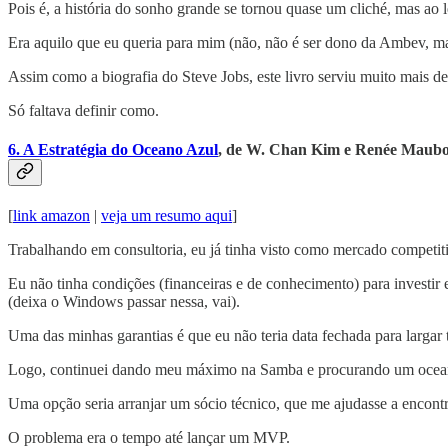
Pois é, a história do sonho grande se tornou quase um cliché, mas ao l
Era aquilo que eu queria para mim (não, não é ser dono da Ambev, ma
Assim como a biografia do Steve Jobs, este livro serviu muito mais d
Só faltava definir como.
6. A Estratégia do Oceano Azul
, de W. Chan Kim e Renée Maub
[
link amazon
|
veja um resumo aqui
]
Trabalhando em consultoria, eu já tinha visto como mercado competiti
Eu não tinha condições (financeiras e de conhecimento) para investi
(deixa o Windows passar nessa, vai).
Uma das minhas garantias é que eu não teria data fechada para largar
Logo, continuei dando meu máximo na Samba e procurando um oceano a
Uma opção seria arranjar um sócio técnico, que me ajudasse a encont
O problema era o tempo até lançar um MVP.