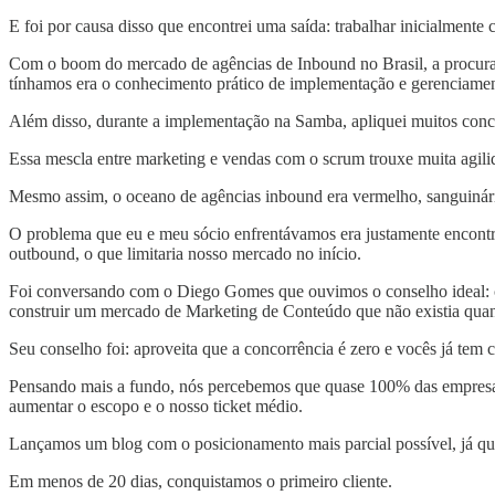
E foi por causa disso que encontrei uma saída: trabalhar inicialmente 
Com o boom do mercado de agências de Inbound no Brasil, a procura 
tínhamos era o conhecimento prático de implementação e gerenciame
Além disso, durante a implementação na Samba, apliquei muitos concei
Essa mescla entre marketing e vendas com o scrum trouxe muita agili
Mesmo assim, o oceano de agências inbound era vermelho, sanguinário.
O problema que eu e meu sócio enfrentávamos era justamente encontrar
outbound, o que limitaria nosso mercado no início.
Foi conversando com o Diego Gomes que ouvimos o conselho ideal: co
construir um mercado de Marketing de Conteúdo que não existia qu
Seu conselho foi: aproveita que a concorrência é zero e vocês já tem c
Pensando mais a fundo, nós percebemos que quase 100% das empresa
aumentar o escopo e o nosso ticket médio.
Lançamos um blog com o posicionamento mais parcial possível, já q
Em menos de 20 dias, conquistamos o primeiro cliente.