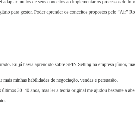
ei adaptar muitos de seus conceitos ao implementar os processos de I
giário para gestor. Poder aprender os conceitos propostos pelo “Air” R
turado. Eu já havia aprendido sobre SPIN Selling na empresa júnior, m
car mais minhas habilidades de negociação, vendas e persuasão.
s últimos 30–40 anos, mas ler a teoria original me ajudou bastante a ab
to: