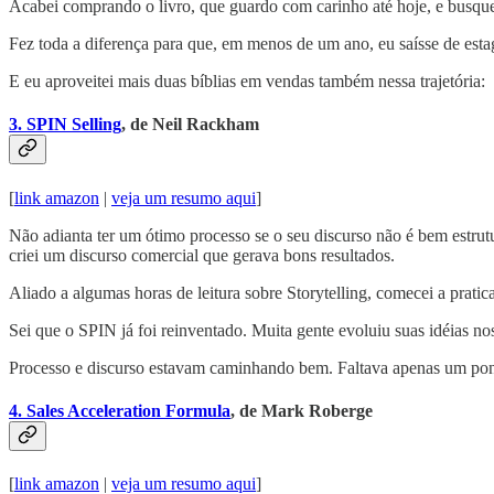
Acabei comprando o livro, que guardo com carinho até hoje, e busqu
Fez toda a diferença para que, em menos de um ano, eu saísse de esta
E eu aproveitei mais duas bíblias em vendas também nessa trajetória:
3. SPIN Selling
, de Neil Rackham
[
link amazon
|
veja um resumo aqui
]
Não adianta ter um ótimo processo se o seu discurso não é bem estru
criei um discurso comercial que gerava bons resultados.
Aliado a algumas horas de leitura sobre Storytelling, comecei a prati
Sei que o SPIN já foi reinventado. Muita gente evoluiu suas idéias no
Processo e discurso estavam caminhando bem. Faltava apenas um pon
4. Sales Acceleration Formula
, de Mark Roberge
[
link amazon
|
veja um resumo aqui
]