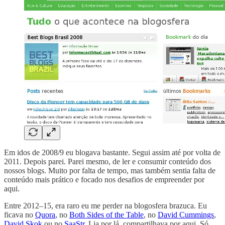
Em idos de 2008/9 eu blogava bastante. Segui assim até por volta de
2011. Depois parei. Parei mesmo, de ler e consumir conteúdo dos
nossos blogs. Muito por falta de tempo, mas também sentia falta de
conteúdo mais prático e focado nos desafios de empreender por
aqui.
Entre 2012–15, era raro eu me perder na blogosfera brazuca. Eu
ficava no
Quora
, no
Both Sides of the Table
, no
David Cummings
,
David Skok
ou no
SaaStr
. Lia por lá, compartilhava por aqui. Só