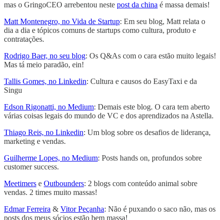
mas o GringoCEO arrebentou neste
post da china
é massa demais!
Matt Montenegro, no Vida de Startup
: Em seu blog, Matt relata o
dia a dia e tópicos comuns de startups como cultura, produto e
contratações.
Rodrigo Baer, no seu blog
: Os Q&As com o cara estão muito legais!
Mas tá meio paradão, ein!
Tallis Gomes, no Linkedin
: Cultura e causos do EasyTaxi e da
Singu
Edson Rigonatti, no Medium
: Demais este blog. O cara tem aberto
várias coisas legais do mundo de VC e dos aprendizados na Astella.
Thiago Reis, no Linkedin
: Um blog sobre os desafios de liderança,
marketing e vendas.
Guilherme Lopes, no Medium
: Posts hands on, profundos sobre
customer success.
Meetimers
e
Outbounders
: 2 blogs com conteúdo animal sobre
vendas. 2 times muito massas!
Edmar Ferreira
&
Vitor Peçanha
: Não é puxando o saco não, mas os
posts dos meus sócios estão bem massa!