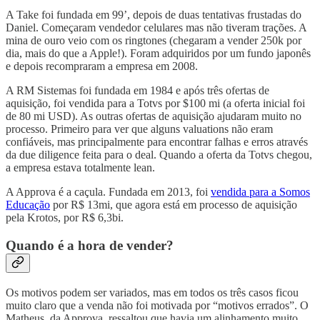
A Take foi fundada em 99’, depois de duas tentativas frustadas do
Daniel. Começaram vendedor celulares mas não tiveram trações. A
mina de ouro veio com os ringtones (chegaram a vender 250k por
dia, mais do que a Apple!). Foram adquiridos por um fundo japonês
e depois recompraram a empresa em 2008.
A RM Sistemas foi fundada em 1984 e após três ofertas de
aquisição, foi vendida para a Totvs por $100 mi (a oferta inicial foi
de 80 mi USD). As outras ofertas de aquisição ajudaram muito no
processo. Primeiro para ver que alguns valuations não eram
confiáveis, mas principalmente para encontrar falhas e erros através
da due diligence feita para o deal. Quando a oferta da Totvs chegou,
a empresa estava totalmente lean.
A Approva é a caçula. Fundada em 2013, foi
vendida para a Somos
Educação
por R$ 13mi, que agora está em processo de aquisição
pela Krotos, por R$ 6,3bi.
Quando é a hora de vender?
Os motivos podem ser variados, mas em todos os três casos ficou
muito claro que a venda não foi motivada por “motivos errados”. O
Matheus, da Approva, ressaltou que havia um alinhamento muito