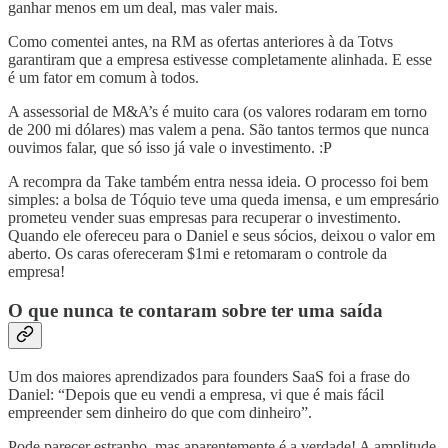
ganhar menos em um deal, mas valer mais.
Como comentei antes, na RM as ofertas anteriores à da Totvs
garantiram que a empresa estivesse completamente alinhada. E esse
é um fator em comum à todos.
A assessorial de M&A’s é muito cara (os valores rodaram em torno
de 200 mi dólares) mas valem a pena. São tantos termos que nunca
ouvimos falar, que só isso já vale o investimento. :P
A recompra da Take também entra nessa ideia. O processo foi bem
simples: a bolsa de Tóquio teve uma queda imensa, e um empresário
prometeu vender suas empresas para recuperar o investimento.
Quando ele ofereceu para o Daniel e seus sócios, deixou o valor em
aberto. Os caras ofereceram $1mi e retomaram o controle da
empresa!
O que nunca te contaram sobre ter uma saída
Um dos maiores aprendizados para founders SaaS foi a frase do
Daniel: “Depois que eu vendi a empresa, vi que é mais fácil
empreender sem dinheiro do que com dinheiro”.
Pode parecer estranho, mas aparentemente é a verdade! A amplitude