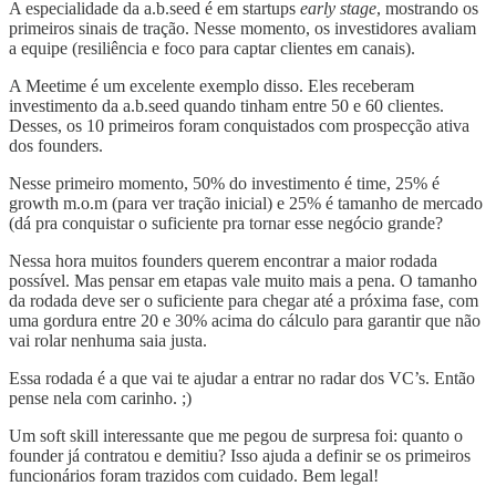
A especialidade da a.b.seed é em startups
early stage
, mostrando os
primeiros sinais de tração. Nesse momento, os investidores avaliam
a equipe (resiliência e foco para captar clientes em canais).
A Meetime é um excelente exemplo disso. Eles receberam
investimento da a.b.seed quando tinham entre 50 e 60 clientes.
Desses, os 10 primeiros foram conquistados com prospecção ativa
dos founders.
Nesse primeiro momento, 50% do investimento é time, 25% é
growth m.o.m (para ver tração inicial) e 25% é tamanho de mercado
(dá pra conquistar o suficiente pra tornar esse negócio grande?
Nessa hora muitos founders querem encontrar a maior rodada
possível. Mas pensar em etapas vale muito mais a pena. O tamanho
da rodada deve ser o suficiente para chegar até a próxima fase, com
uma gordura entre 20 e 30% acima do cálculo para garantir que não
vai rolar nenhuma saia justa.
Essa rodada é a que vai te ajudar a entrar no radar dos VC’s. Então
pense nela com carinho. ;)
Um soft skill interessante que me pegou de surpresa foi: quanto o
founder já contratou e demitiu? Isso ajuda a definir se os primeiros
funcionários foram trazidos com cuidado. Bem legal!