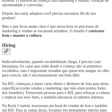
acelerar. O diferencial começa com marketing e vendas. Geração de
oportunidade e conversão.
Depois dos early adopters você precisa encontrar fãs do seu
produto!
Mas o que ficou muito claro é que nessa hora os processos de
marketing e vendas se encaixam sozinhos. O desafio é
contratar
bem
e
manter a cultura
.
Hiring
Indiscutivelmente, quando escalabilidade chega, é preciso criar
hierarquia. Os caras que estão desde o começo são os primeiros
escolhidos, mas é importante ressaltar que quem tem sangue no olho
para crescer, não é necessariamente um bom líder.
Na RD, começara a trazer caras sênior e diretores de fora para áreas
específicas (como vendas e marketing, que não eram pontos fortes
dos founders). Trouxeram pessoas para o RH, para reforçar a cultura
e replicar nos new hires, e também alavancar os talentos internos.
Na Rock Content, trouxeram um head de vendas de fora e também
um RH. Para as outras áreas, focamos em treinamento interno para