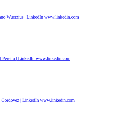
iano Wuerzius | LinkedIn www.linkedin.com
l Pereira | LinkedIn www.linkedin.com
 Cordovez | LinkedIn www.linkedin.com