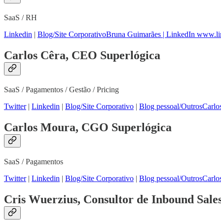
SaaS / RH
Linkedin
|
Blog/Site Corporativo
Bruna Guimarães | LinkedIn www.l
Carlos Cêra, CEO Superlógica
SaaS / Pagamentos / Gestão / Pricing
Twitter
|
Linkedin
|
Blog/Site Corporativo
|
Blog pessoal/Outros
Carlo
Carlos Moura, CGO Superlógica
SaaS / Pagamentos
Twitter
|
Linkedin
|
Blog/Site Corporativo
|
Blog pessoal/Outros
Carlo
Cris Wuerzius, Consultor de Inbound Sale