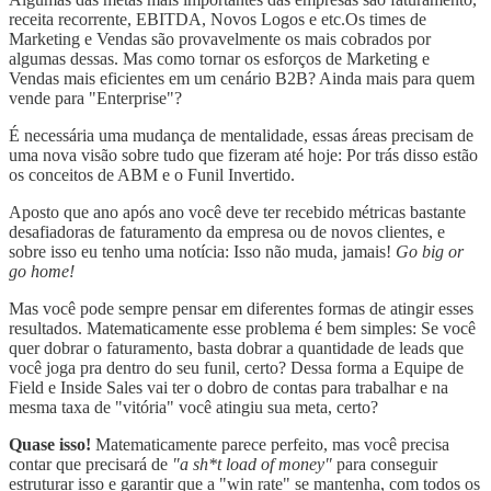
receita recorrente, EBITDA, Novos Logos e etc.Os times de
Marketing e Vendas são provavelmente os mais cobrados por
algumas dessas. Mas como tornar os esforços de Marketing e
Vendas mais eficientes em um cenário B2B? Ainda mais para quem
vende para "Enterprise"?
É necessária uma mudança de mentalidade, essas áreas precisam de
uma nova visão sobre tudo que fizeram até hoje: Por trás disso estão
os conceitos de ABM e o Funil Invertido.
Aposto que ano após ano você deve ter recebido métricas bastante
desafiadoras de faturamento da empresa ou de novos clientes, e
sobre isso eu tenho uma notícia: Isso não muda, jamais!
Go big or
go home!
Mas você pode sempre pensar em diferentes formas de atingir esses
resultados. Matematicamente esse problema é bem simples: Se você
quer dobrar o faturamento, basta dobrar a quantidade de leads que
você joga pra dentro do seu funil, certo? Dessa forma a Equipe de
Field e Inside Sales vai ter o dobro de contas para trabalhar e na
mesma taxa de "vitória" você atingiu sua meta, certo?
Quase isso!
Matematicamente parece perfeito, mas você precisa
contar que precisará de
"a sh*t load of money"
para conseguir
estruturar isso e garantir que a "win rate" se mantenha, com todos os