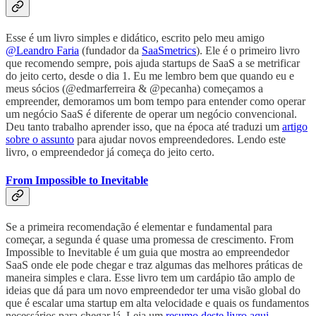
Esse é um livro simples e didático, escrito pelo meu amigo
@Leandro Faria
(fundador da
SaaSmetrics
). Ele é o primeiro livro
que recomendo sempre, pois ajuda startups de SaaS a se metrificar
do jeito certo, desde o dia 1. Eu me lembro bem que quando eu e
meus sócios (@edmarferreira & @pecanha) começamos a
empreender, demoramos um bom tempo para entender como operar
um negócio SaaS é diferente de operar um negócio convencional.
Deu tanto trabalho aprender isso, que na época até traduzi um
artigo
sobre o assunto
para ajudar novos empreendedores. Lendo este
livro, o empreendedor já começa do jeito certo.
From Impossible to Inevitable
Se a primeira recomendação é elementar e fundamental para
começar, a segunda é quase uma promessa de crescimento. From
Impossible to Inevitable é um guia que mostra ao empreendedor
SaaS onde ele pode chegar e traz algumas das melhores práticas de
maneira simples e clara. Esse livro tem um cardápio tão amplo de
ideias que dá para um novo empreendedor ter uma visão global do
que é escalar uma startup em alta velocidade e quais os fundamentos
necessários para chegar lá. Leia um
resumo deste livro aqui
.