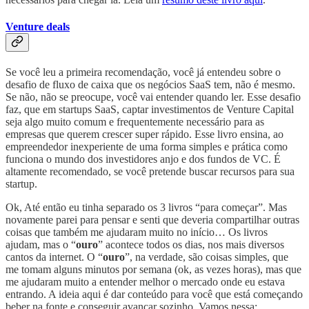
Venture deals
Se você leu a primeira recomendação, você já entendeu sobre o
desafio de fluxo de caixa que os negócios SaaS tem, não é mesmo.
Se não, não se preocupe, você vai entender quando ler. Esse desafio
faz, que em startups SaaS, captar investimentos de Venture Capital
seja algo muito comum e frequentemente necessário para as
empresas que querem crescer super rápido. Esse livro ensina, ao
empreendedor inexperiente de uma forma simples e prática como
funciona o mundo dos investidores anjo e dos fundos de VC. É
altamente recomendado, se você pretende buscar recursos para sua
startup.
Ok, Até então eu tinha separado os 3 livros “para começar”. Mas
novamente parei para pensar e senti que deveria compartilhar outras
coisas que também me ajudaram muito no início… Os livros
ajudam, mas o “
ouro
” acontece todos os dias, nos mais diversos
cantos da internet. O “
ouro
”, na verdade, são coisas simples, que
me tomam alguns minutos por semana (ok, as vezes horas), mas que
me ajudaram muito a entender melhor o mercado onde eu estava
entrando. A ideia aqui é dar conteúdo para você que está começando
beber na fonte e conseguir avançar sozinho. Vamos nessa: