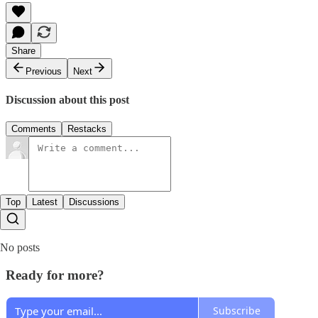
Share
Previous
Next
Discussion about this post
Comments
Restacks
Top
Latest
Discussions
No posts
Ready for more?
Subscribe