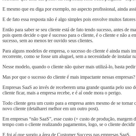
E mesmo que eu diga por exemplo, no aspecto profissional, ainda assi
E de fato essa resposta não é algo simples pois envolve muitos fatores
Então para saber se seu cliente está de fato tendo sucesso, antes de 
pois quem decide o que é sucesso para o cliente, é o cliente e não a 
sucesso, sem ao menos ter ouvido seus clientes.
Para alguns modelos de empresa, o sucesso do cliente é ainda mais 
recorrente, como se fosse um aluguel, sem a necessidade de instalar n
Nesse modelo, quando o cliente não quiser mais utilizá-lo, basta pedi
Mas por que o sucesso do cliente é mais impactante nessas empresas?
Empresas SaaS ao invés de receberem uma grande quantia pelo uso do 
cliente ficar, mais a empresa recebe, e é aí onde mora o perigo.
Todo cliente gera um custo para a empresa antes mesmo de se tornar 
novo cliente (detalharei melhor em um outro post).
Em empresas “não SaaS”, esse custo (+ custo de produção, margem de 
tempo com o cliente realizando pagamentos, logo, se o cliente decidir 
E foi aí que surgiu a área de Customer Success nas empresas SaaS.