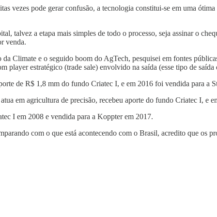
itas vezes pode gerar confusão, a tecnologia constitui-se em uma ótim
, talvez a etapa mais simples de todo o processo, seja assinar o chequ
or venda.
caso da Climate e o seguido boom do AgTech, pesquisei em fontes públic
om player estratégico (trade sale) envolvido na saída (esse tipo de saí
rte de R$ 1,8 mm do fundo Criatec I, e em 2016 foi vendida para a Stoll
atua em agricultura de precisão, recebeu aporte do fundo Criatec I, e
iatec I em 2008 e vendida para a Koppter em 2017.
mparando com o que está acontecendo com o Brasil, acredito que os pr