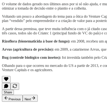
O volume de dados gerado nos últimos anos por si só não ajuda, e mu
otimizar a tomada de decisão entre o plantio e a colheita.
Voltando um pouco a abordagem do tema para a ótica do Venture Capital
plan “vendido” pelo empreendedor e a criação de valor para a posteri
A partir dessa premissa, que teve muita influência com o já citado 
três casos, todos são do Criatec 1 (principal fundo de VC do país) e c
Rizoflora (bionematicida à base de fungo):
em 2008, recebeu um apo
Arvus (agricultura de precisão):
em 2009, a catarinense Arvus, que 
Bug (controle biológico com insetos):
foi investida também pelo Cr
Olhando para o que ocorreu no mercado do US a partir de 2013, e co
Venture Capitals e os agricultores.
Share
Previous
Next