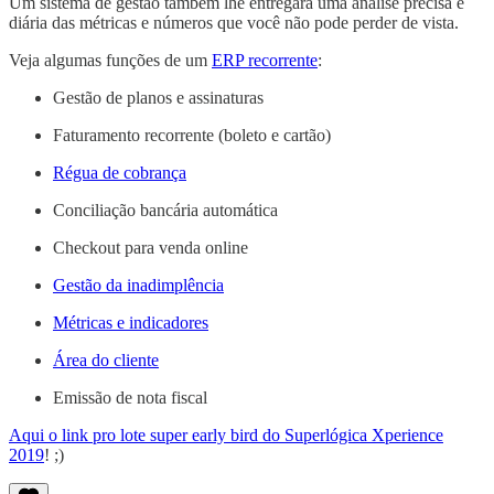
Um sistema de gestão também lhe entregará uma análise precisa e
diária das métricas e números que você não pode perder de vista.
Veja algumas funções de um
ERP recorrente
:
Gestão de planos e assinaturas
Faturamento recorrente (boleto e cartão)
Régua de cobrança
Conciliação bancária automática
Checkout para venda online
Gestão da inadimplência
Métricas e indicadores
Área do cliente
Emissão de nota fiscal
Aqui o link pro lote super early bird do Superlógica Xperience
2019
! ;)