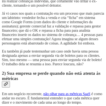
irá realizar cobranças indevidas, que certamente vão irritar o ex-
cliente, tornando-o um possível detrator.
Já vi casos nos quais a contratação era um processo que mais parecia
um labirinto: vendedor fecha a venda e cria “ficha” em sistema
como Google Forms (com dados do cliente e informações da
assinatura); gerente comercial faz a validação e repassa para gestor
financeiro; que dá o OK e repassa a ficha para para analista
financeiro inserir os dados no sistema de cobrança… 4 pessoas para
efetuar uma simples contratação! Agora imagina se algum desses
personagens está abarrotado de coisas. A agilidade foi embora.
Eu também já pude testemunhar um caso onde havia uma pessoa
designada apenas a enviar segunda via de boletos para os clientes.
Sim, isso mesmo — uma pessoa para enviar segunda via de boleto!
O trabalho dela se resumia a isso. Parece loucura, não?
2) Sua empresa se perde quando não está atenta às
métricas
Em um negócio recorrente,
não olhar para as métricas SaaS
é como
andar no escuro. É fundamental entender o que cada métrica quer
dizer e o movimento de cada uma ao longo do tempo.