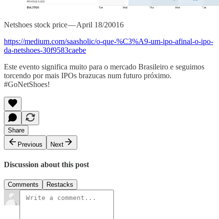
Netshoes stock price — April 18/20016
https://medium.com/saasholic/o-que-%C3%A9-um-ipo-afinal-o-ipo-
da-netshoes-30f9583caebe
Este evento significa muito para o mercado Brasileiro e seguimos
torcendo por mais IPOs brazucas num futuro próximo.
#GoNetShoes!
Share
Previous
Next
Discussion about this post
Comments
Restacks