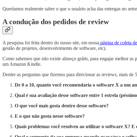
Queríamos realmente saber o que o usuário acha das entregas no seto
A condução dos pedidos de review
A pesquisa foi feita dentro do nosso site, em nossa
página de coleta d
gestão de projetos, desenvolvimento de software, etc).
Como sabemos que não existe almoço grátis, para engajar melhor as p
um Amazon Kindle.
Dentre as perguntas que fizemos para direcionar as reviews, mais de
De 0 a 10, quanto você recomendaria o software X a um a
Qual é sua avaliação desse software entre 1 estrela (péssimo)
O que você mais gosta dentro desse software?
E o que não gosta nesse software?
Quais problemas você resolveu ao utilizar o software X? E 
Qual o segmento da sua empresa quando usava/usa o soft