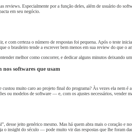
nas reviews. Especialmente por a função deles, além de usuário do soft
pacta em seu negócio.
r, e com certeza o número de respostas foi pequena. Após o teste inici
o que o brasileiro tende a escrever bem menos em sua review do que o 
 entender melhor como concorrer, e dedicar alguns minutos deixando um
m nos softwares que usam
custou muito caro ao projeto final do programa? Às vezes ela nem é a p
ções ou modelos de software — e, com os ajustes necessários, vender m
”, desse jeito genérico mesmo. Mas há quem abra mais o coração e nos c
ja o insight do século — pode muito vir das respostas que lhe foram da