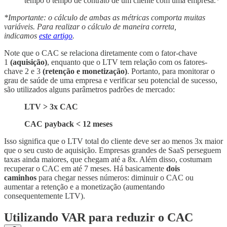
tempo o tempo de contrato de um cliente com uma empresa.*
*Importante: o cálculo de ambas as métricas comporta muitas
variáveis. Para realizar o cálculo de maneira correta,
indicamos
este artigo
.
Note que o CAC se relaciona diretamente com o fator-chave
1
(aquisição)
, enquanto que o LTV tem relação com os fatores-
chave 2 e 3
(retenção e monetização)
. Portanto, para monitorar o
grau de saúde de uma empresa e verificar seu potencial de sucesso,
são utilizados alguns parâmetros padrões de mercado:
LTV > 3x CAC
CAC payback < 12 meses
Isso significa que o LTV total do cliente deve ser ao menos 3x maior
que o seu custo de aquisição. Empresas grandes de SaaS perseguem
taxas ainda maiores, que chegam até a 8x. Além disso, costumam
recuperar o CAC em até 7 meses. Há basicamente
dois
caminhos
para chegar nesses números: diminuir o CAC ou
aumentar a retenção e a monetização (aumentando
consequentemente LTV).
Utilizando VAR para reduzir o CAC