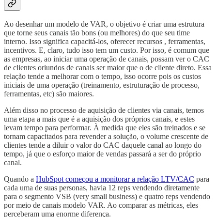
Ao desenhar um modelo de VAR, o objetivo é criar uma estrutura
que torne seus canais tão bons (ou melhores) do que seu time
interno. Isso significa capacitá-los, oferecer recursos , ferramentas,
incentivos. E, claro, tudo isso tem um custo. Por isso, é comum que
as empresas, ao iniciar uma operação de canais, possam ver o CAC
de clientes oriundos de canais ser maior que o de cliente direto. Essa
relação tende a melhorar com o tempo, isso ocorre pois os custos
iniciais de uma operação (treinamento, estruturação de processo,
ferramentas, etc) são maiores.
Além disso no processo de aquisição de clientes via canais, temos
uma etapa a mais que é a aquisição dos próprios canais, e estes
levam tempo para performar. À medida que eles são treinados e se
tornam capacitados para revender a solução, o volume crescente de
clientes tende a diluir o valor do CAC daquele canal ao longo do
tempo, já que o esforço maior de vendas passará a ser do próprio
canal.
Quando a
HubSpot começou a monitorar a relação LTV/CAC
para
cada uma de suas personas, havia 12 reps vendendo diretamente
para o segmento VSB (very small business) e quatro reps vendendo
por meio de canais modelo VAR. Ao comparar as métricas, eles
perceberam uma enorme diferença.