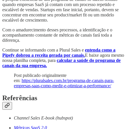
quando empresas SaaS já contam com um processo repetido e
escalável de vendas. Startups em fase inicial, portanto, devem se
concentrar em encontrar seu product/market fit ou um modelo
escalável de crescimento.
Com o amadurecimento desses processos, a identificação e o
acompanhamento constante de métricas de canais fará toda a
diferença.
Continue se informando com a Plural Sales e
entenda como a
Pipefy dobrou a receita gerada por canais.
E baixe agora mesmo
nossa planilha completa, para
calcular a saúde do programa de
canais da sua empresa.
Post publicado originalmente
em:
https://pluralsales.com.br/programa-de-canais-para-
empresas-saas-como-medir-e-otimizar-a-performance/
Referências
Channel Sales E-book (hubspot)
Métricas SaaS 2.0