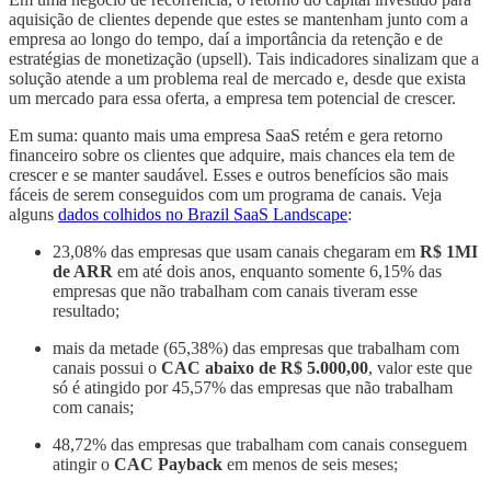
aquisição de clientes depende que estes se mantenham junto com a
empresa ao longo do tempo, daí a importância da retenção e de
estratégias de monetização (upsell). Tais indicadores sinalizam que a
solução atende a um problema real de mercado e, desde que exista
um mercado para essa oferta, a empresa tem potencial de crescer.
Em suma: quanto mais uma empresa SaaS retém e gera retorno
financeiro sobre os clientes que adquire, mais chances ela tem de
crescer e se manter saudável. Esses e outros benefícios são mais
fáceis de serem conseguidos com um programa de canais. Veja
alguns
dados colhidos no Brazil SaaS Landscape
:
23,08% das empresas que usam canais chegaram em
R$ 1MI
de ARR
em até dois anos, enquanto somente 6,15% das
empresas que não trabalham com canais tiveram esse
resultado;
mais da metade (65,38%) das empresas que trabalham com
canais possui o
CAC abaixo de R$ 5.000,00
, valor este que
só é atingido por 45,57% das empresas que não trabalham
com canais;
48,72% das empresas que trabalham com canais conseguem
atingir o
CAC Payback
em menos de seis meses;