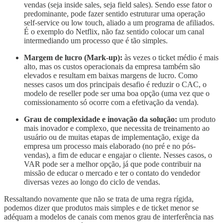
vendas (seja inside sales, seja field sales). Sendo esse fator o
predominante, pode fazer sentido estruturar uma operação
self-service ou low touch, aliado a um programa de afiliados.
É o exemplo do Netflix, não faz sentido colocar um canal
intermediando um processo que é tão simples.
Margem de lucro (Mark-up):
às vezes o ticket médio é mais
alto, mas os custos operacionais da empresa também são
elevados e resultam em baixas margens de lucro. Como
nesses casos um dos principais desafio é reduzir o CAC, o
modelo de reseller pode ser uma boa opção (uma vez que o
comissionamento só ocorre com a efetivação da venda).
Grau de complexidade e inovação da solução:
um produto
mais inovador e complexo, que necessita de treinamento ao
usuário ou de muitas etapas de implementação, exige da
empresa um processo mais elaborado (no pré e no pós-
vendas), a fim de educar e engajar o cliente. Nesses casos, o
VAR pode ser a melhor opção, já que pode contribuir na
missão de educar o mercado e ter o contato do vendedor
diversas vezes ao longo do ciclo de vendas.
Ressaltando novamente que não se trata de uma regra rígida,
podemos dizer que produtos mais simples e de ticket menor se
adéquam a modelos de canais com menos grau de interferência nas