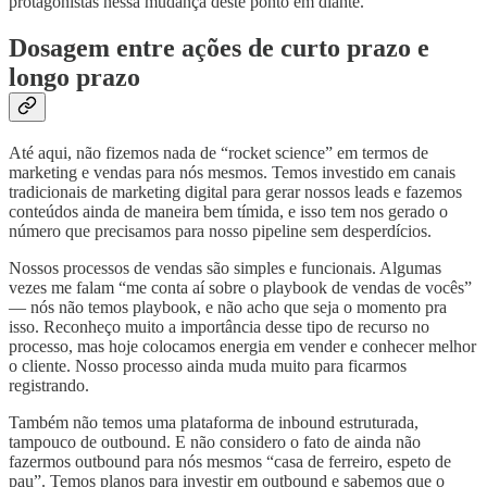
protagonistas nessa mudança deste ponto em diante.
Dosagem entre ações de curto prazo e
longo prazo
Até aqui, não fizemos nada de “rocket science” em termos de
marketing e vendas para nós mesmos. Temos investido em canais
tradicionais de marketing digital para gerar nossos leads e fazemos
conteúdos ainda de maneira bem tímida, e isso tem nos gerado o
número que precisamos para nosso pipeline sem desperdícios.
Nossos processos de vendas são simples e funcionais. Algumas
vezes me falam “me conta aí sobre o playbook de vendas de vocês”
— nós não temos playbook, e não acho que seja o momento pra
isso. Reconheço muito a importância desse tipo de recurso no
processo, mas hoje colocamos energia em vender e conhecer melhor
o cliente. Nosso processo ainda muda muito para ficarmos
registrando.
Também não temos uma plataforma de inbound estruturada,
tampouco de outbound. E não considero o fato de ainda não
fazermos outbound para nós mesmos “casa de ferreiro, espeto de
pau”. Temos planos para investir em outbound e sabemos que o