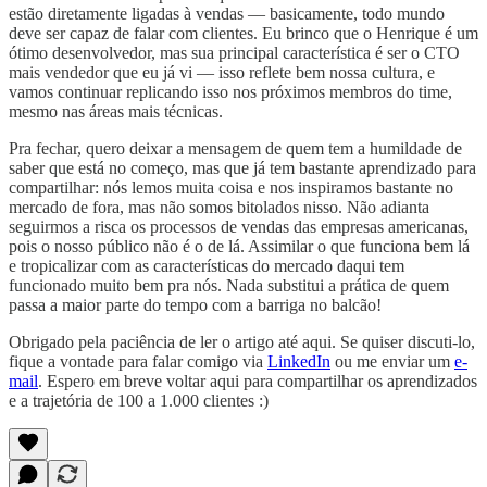
estão diretamente ligadas à vendas — basicamente, todo mundo
deve ser capaz de falar com clientes. Eu brinco que o Henrique é um
ótimo desenvolvedor, mas sua principal característica é ser o CTO
mais vendedor que eu já vi — isso reflete bem nossa cultura, e
vamos continuar replicando isso nos próximos membros do time,
mesmo nas áreas mais técnicas.
Pra fechar, quero deixar a mensagem de quem tem a humildade de
saber que está no começo, mas que já tem bastante aprendizado para
compartilhar: nós lemos muita coisa e nos inspiramos bastante no
mercado de fora, mas não somos bitolados nisso. Não adianta
seguirmos a risca os processos de vendas das empresas americanas,
pois o nosso público não é o de lá. Assimilar o que funciona bem lá
e tropicalizar com as características do mercado daqui tem
funcionado muito bem pra nós. Nada substitui a prática de quem
passa a maior parte do tempo com a barriga no balcão!
Obrigado pela paciência de ler o artigo até aqui. Se quiser discuti-lo,
fique a vontade para falar comigo via
LinkedIn
ou me enviar um
e-
mail
. Espero em breve voltar aqui para compartilhar os aprendizados
e a trajetória de 100 a 1.000 clientes :)