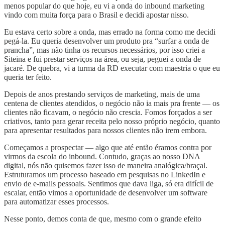
menos popular do que hoje, eu vi a onda do inbound marketing
vindo com muita força para o Brasil e decidi apostar nisso.
Eu estava certo sobre a onda, mas errado na forma como me decidi
pegá-la. Eu queria desenvolver um produto pra “surfar a onda de
prancha”, mas não tinha os recursos necessários, por isso criei a
Siteina e fui prestar serviços na área, ou seja, peguei a onda de
jacaré. De quebra, vi a turma da RD executar com maestria o que eu
queria ter feito.
Depois de anos prestando serviços de marketing, mais de uma
centena de clientes atendidos, o negócio não ia mais pra frente — os
clientes não ficavam, o negócio não crescia. Fomos forçados a ser
criativos, tanto para gerar receita pelo nosso próprio negócio, quanto
para apresentar resultados para nossos clientes não irem embora.
Começamos a prospectar — algo que até então éramos contra por
virmos da escola do inbound. Contudo, graças ao nosso DNA
digital, nós não quisemos fazer isso de maneira analógica/braçal.
Estruturamos um processo baseado em pesquisas no LinkedIn e
envio de e-mails pessoais. Sentimos que dava liga, só era difícil de
escalar, então vimos a oportunidade de desenvolver um software
para automatizar esses processos.
Nesse ponto, demos conta de que, mesmo com o grande efeito