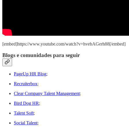
[embed]https://www.youtube.com/watch?v=hvebAGerh88[/embed]
Blogs e comunidades para seguir
PageUp HR Blog
;
Recruiterbox
;
Clear Company Talent Management
;
Bird Dog HR
;
Talent Soft
;
Social Talent
;