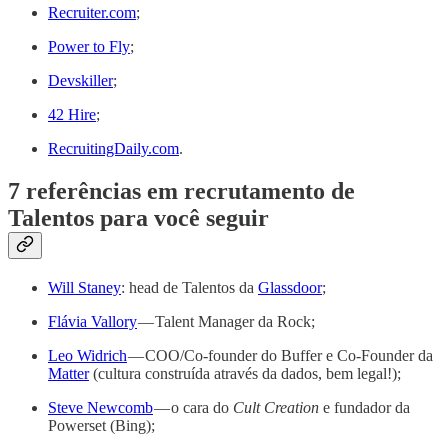
Recruiter.com
;
Power to Fly
;
Devskiller
;
42 Hire
;
RecruitingDaily.com
.
7 referências em recrutamento de
Talentos para você seguir
Will Staney
: head de Talentos da
Glassdoor
;
Flávia Vallory
— Talent Manager da Rock;
Leo Widrich
— COO/Co-founder do Buffer e Co-Founder da
Matter
(cultura construída através da dados, bem legal!);
Steve Newcomb
— o cara do
Cult Creation
e fundador da
Powerset (Bing);