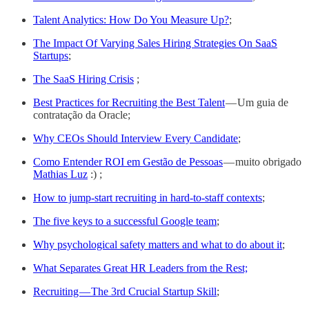
Talent Analytics: How Do You Measure Up?
;
The Impact Of Varying Sales Hiring Strategies On SaaS
Startups
;
The SaaS Hiring Crisis
;
Best Practices for Recruiting the Best Talent
— Um guia de
contratação da Oracle;
Why CEOs Should Interview Every Candidate
;
Como Entender ROI em Gestão de Pessoas
— muito obrigado
Mathias Luz
:) ;
How to jump-start recruiting in hard-to-staff contexts
;
The five keys to a successful Google team
;
Why psychological safety matters and what to do about it
;
What Separates Great HR Leaders from the Rest;
Recruiting — The 3rd Crucial Startup Skill
;