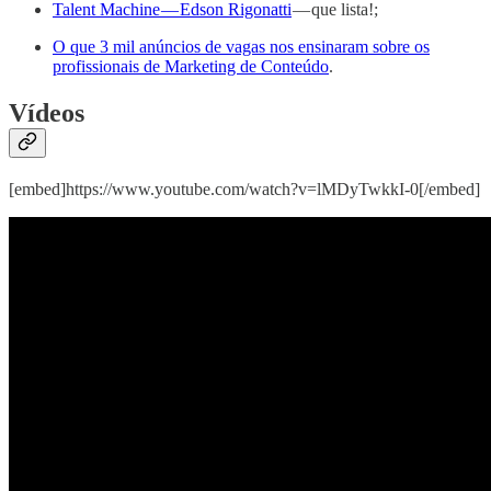
Talent Machine — Edson Rigonatti
— que lista!;
O que 3 mil anúncios de vagas nos ensinaram sobre os
profissionais de Marketing de Conteúdo
.
Vídeos
[embed]https://www.youtube.com/watch?v=lMDyTwkkI-0[/embed]