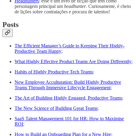
Headhunters
: esse é um livro de ficção que tem como
personagem principal um
headhunter
. Curiosamente, é cheio
de lições sobre contratações e procura de talentos!
Posts
The Efficient Manager’s Guide to Keeping Their Highly-
Productive Team Happy
;
What Highly Effective Product Teams Are Doing Differently
;
Habits of Highly Productive Tech Teams
;
New Employee Acculturation: Build Highly Productive
Teams Through Immersive Lifecycle Engagement
;
The Art of Building Highly Engaged, Productive Teams
;
The New Science of Building Great Teams
;
SaaS Talent Management 101 for HR: How to Maximise
ROI
;
How to Build an Onboarding Plan for a New Hire
;