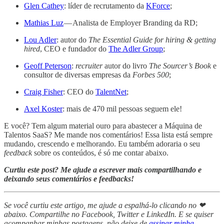
Glen Cathey
: líder de recrutamento da
KForce
;
Mathias Luz
— Analista de Employer Branding da RD;
Lou Adler
: autor do
The Essential Guide for hiring & getting
hired
, CEO e fundador do
The Adler Group
;
Geoff Peterson
:
recruiter
autor do livro
The Sourcer’s Book
e
consultor de diversas empresas da
Forbes 500
;
Craig Fisher
: CEO do
TalentNet
;
Axel Koster
: mais de 470 mil pessoas seguem ele!
E você? Tem algum material ouro para abastecer a Máquina de
Talentos SaaS? Me mande nos comentários! Essa lista está sempre
mudando, crescendo e melhorando. Eu também adoraria o seu
feedback
sobre os conteúdos, é só me contar abaixo.
Curtiu este post? Me ajude a escrever mais compartilhando e
deixando seus comentários e feedbacks!
Se você curtiu este artigo, me ajude a espalhá-lo clicando no ❤
abaixo. Compartilhe no Facebook, Twitter e LinkedIn. E se quiser
acompanhar minhas postagens, não deixe de
assinar minha