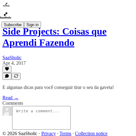
Subscribe
Sign in
Side Projects: Coisas que
Aprendi Fazendo
SaaSholic
Apr 4, 2017
E algumas dicas para você conseguir tirar o seu da gaveta!
Read →
Comments
© 2026 SaaSholic
·
Privacy
∙
Terms
∙
Collection notice