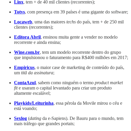
Linx
, tem + de 40 mil clientes (recorrentes);
Totvs
, com presença em 39 países é uma gigante do software;
Locaweb
, uma das maiores
techs
do país, tem + de 250 mil
clientes (recorrentes);
Editora Abril
, ensinou muita gente a vender no modelo
recorrente e ainda ensina;
Wine.com.br
, tem um modelo recorrente dentro do grupo
que impulsionou o faturamento para R$400 milhões em 2017;
Empiricus
, o maior case de marketing de conteúdo do país,
um
titã da assinatura
;
ContaAzul
, sabem como ninguém o termo
product market
fit
e usaram o capital levantado para criar um produto
altamente escalável;
Playkids/Leiturinha
, essa pérola da Movile mirou o céu e
está voando;
Sexlog
(
dating
da e-Sapiens). De Bauru para o mundo, tem
mais tráfego que grandes portais;