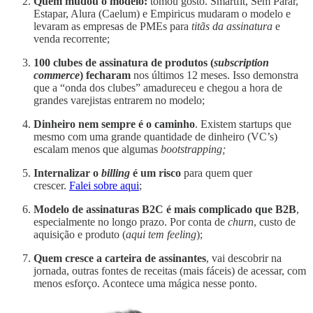
Quem mudou o modelo:
tomou gosto. Smartfit, Sem Parar,
Estapar, Alura (Caelum) e Empiricus mudaram o modelo e
levaram as empresas de PMEs para
titãs da assinatura
e
venda recorrente;
100 clubes de assinatura de produtos (
subscription
commerce
) fecharam
nos últimos 12 meses. Isso demonstra
que a “onda dos clubes” amadureceu e chegou a hora de
grandes varejistas entrarem no modelo;
Dinheiro nem sempre é o caminho
. Existem startups que
mesmo com uma grande quantidade de dinheiro (VC’s)
escalam menos que algumas
bootstrapping;
Internalizar o
billing
é um risco
para quem quer
crescer.
Falei sobre aqui
;
Modelo de assinaturas B2C é mais complicado
que B2B
,
especialmente no longo prazo. Por conta de
churn
, custo de
aquisição e produto (
aqui tem feeling
);
Quem cresce a carteira de assinantes
, vai descobrir na
jornada, outras fontes de receitas (mais fáceis) de acessar, com
menos esforço. Acontece uma mágica nesse ponto.