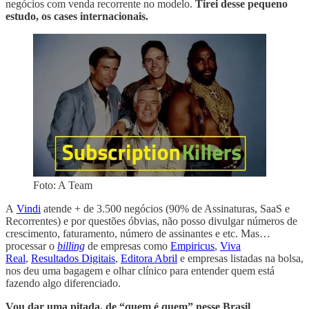
negócios com venda recorrente no modelo.
Tirei desse pequeno
estudo, os cases internacionais.
Foto: A Team
A
Vindi
atende + de 3.500 negócios (90% de Assinaturas, SaaS e
Recorrentes) e por questões óbvias, não posso divulgar números de
crescimento, faturamento, número de assinantes e etc. Mas…
processar o
billing
de empresas como
Empiricus
,
Viva
Real
,
Resultados Digitais
,
Editora Abril
e empresas listadas na bolsa,
nos deu uma bagagem e olhar clínico para entender quem está
fazendo algo diferenciado.
Vou dar uma pitada, de “quem é quem” nesse Brasil