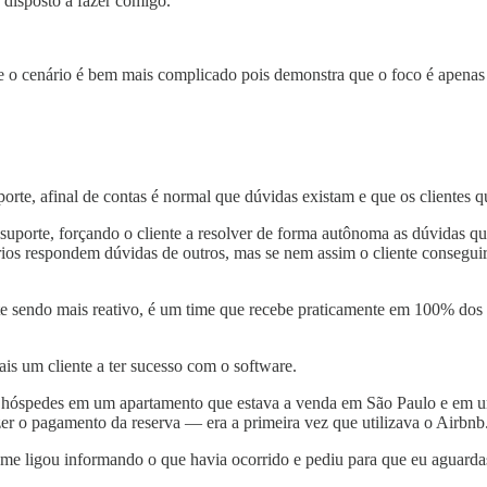
disposto a fazer comigo.
 o cenário é bem mais complicado pois demonstra que o foco é apenas 
rte, afinal de contas é normal que dúvidas existam e que os clientes q
uporte, forçando o cliente a resolver de forma autônoma as dúvidas q
ios respondem dúvidas de outros, mas se nem assim o cliente conseguir
e sendo mais reativo, é um time que recebe praticamente em 100% dos c
s um cliente a ter sucesso com o software.
ndo hóspedes em um apartamento que estava a venda em São Paulo e em 
azer o pagamento da reserva — era a primeira vez que utilizava o Airbnb
e ligou informando o que havia ocorrido e pediu para que eu aguardass