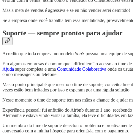
evoluir com a venda, assim como o vendedor do ClientSuccess estava 
Mas a meta de vendas é agressiva e se eu não vender serei demitido!
Se a empresa onde você trabalha tem essa mentalidade, provavelmente
Suporte — sempre prontos para ajudar
Acredito que toda empresa no modelo
SaaS
possua uma equipe de supo
Em algumas empresas é comum que “dificultem” o acesso ao time de s
Ajuda
super completa e uma
Comunidade Colaborativa
onde os usuár
como mensagens ou telefone.
Mas o ponto principal é que mesmo o time de suporte, conceitualment
vezes estão bem irritados por isso e esperam por uma rápida solução.
Nesse momento o time de suporte tem nas mãos a chance de ajudar mai
Experiência pessoal: fui anfitrião do Airbnb durante 1 ano, recebe
Alemanha e estava vindo visitar a família, ela teve dificuldades em f
Um membro do time de suporte detectou o problema e proativamente m
conversado com a minha hóspede para orientá-la com o pagamento.