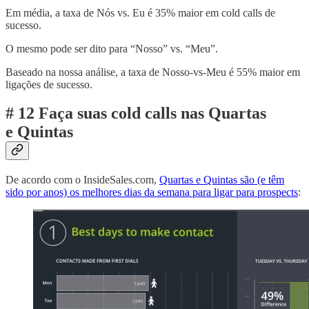
Em média, a taxa de Nós vs. Eu é 35% maior em cold calls de
sucesso.
O mesmo pode ser dito para “Nosso” vs. “Meu”.
Baseado na nossa análise, a taxa de Nosso-vs-Meu é 55% maior em
ligações de sucesso.
# 12 Faça suas cold calls nas Quartas
e Quintas
De acordo com o InsideSales.com,
Quartas e Quintas são (e têm
sido por anos) os melhores dias da semana para ligar para prospects
: